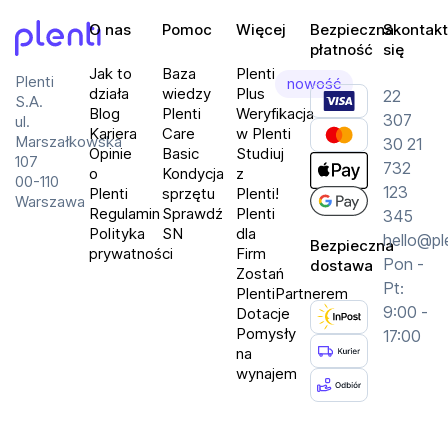
O nas
Pomoc
Więcej
Bezpieczna
Skontakt
płatność
się
Plenti
Jak to
Baza
Plenti
Plenti
nowość
działa
wiedzy
Plus
22
S.A.
Blog
Plenti
Weryfikacja
307
ul.
Kariera
Care
w Plenti
Marszałkowska
30 21
Opinie
Basic
Studiuj
107
732
o
Kondycja
z
00-110
123
Plenti
sprzętu
Plenti!
Warszawa
Regulamin
Sprawdź
Plenti
345
Polityka
SN
dla
hello@pl
Bezpieczna
prywatności
Firm
Pon -
dostawa
Zostań
Pt:
PlentiPartnerem
9:00 -
Dotacje
Pomysły
17:00
na
wynajem