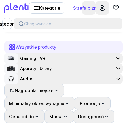
Kategorie
Strefa biznesu
Plenti
ategorie
Chcę wynająć
Wszystkie produkty
Gaming i VR
Aparaty i Drony
Audio
Najpopularniejsze
Minimalny okres wynajmu
Promocja
Cena od do
Marka
Dostępność