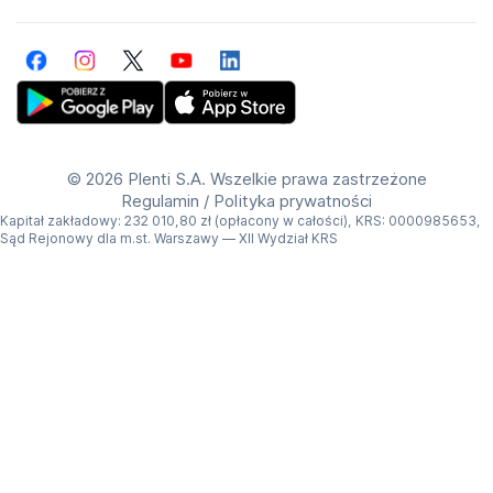
Facebook
Instagram
Twitter
YouTube
LinkedIn
Get Plenti on Google Play Store
Download Plenti on the App Store
©
2026 Plenti S.A. Wszelkie prawa zastrzeżone
Regulamin
/
Polityka prywatności
Kapitał zakładowy: 232 010,80 zł (opłacony w całości), KRS: 0000985653,
Sąd Rejonowy dla m.st. Warszawy — XII Wydział KRS