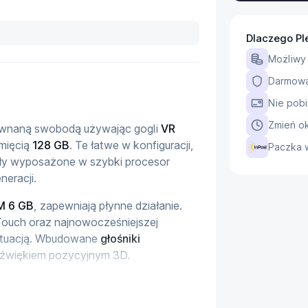
Dlaczego Pl
Możliwy
Darmowa 
Nie pobi
Zmień ok
równaną swobodą używając gogli 
VR 
mięcią 
128 GB
. Te łatwe w konfiguracji, 
Paczka 
ły wyposażone w szybki procesor 
neracji.
M 6 GB
, zapewniają płynne działanie. 
Touch oraz najnowocześniejszej 
ytuacją. Wbudowane 
głośniki 
dźwiękiem pozycyjnym 3D.