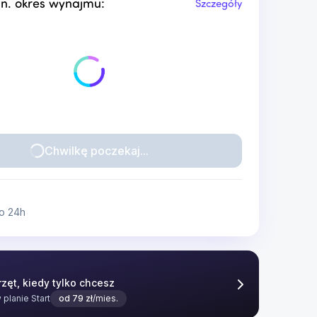
n. okres wynajmu:
Szczegóły
Chwilkę poczekaj...
o 24h
zęt, kiedy tylko chcesz
w planie
Start
od
79
zł
/mies.