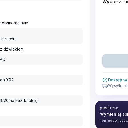
Wybierz mi
sperymentalnym)
ia ruchu
 z dźwiękiem
 PC
on XR2
Dostępny
Wysyłka d
 1920 na każde oko)
Plenti Plus
Wymieniaj spr
Ten model jest 