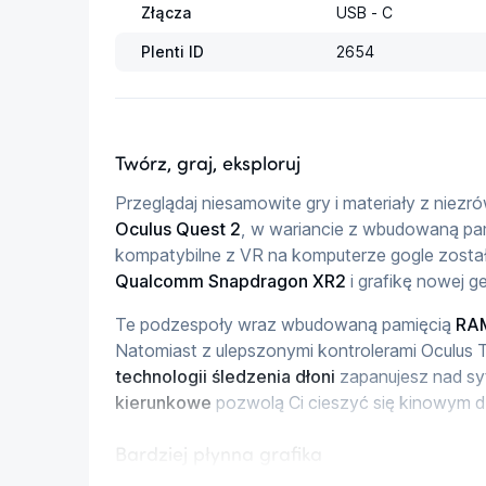
Złącza
USB - C
Plenti ID
2654
Twórz, graj, eksploruj
Przeglądaj niesamowite gry i materiały z niez
Oculus Quest 2
, w wariancie z wbudowaną pa
kompatybilne z VR na komputerze gogle zosta
Qualcomm Snapdragon XR2
 i grafikę nowej ge
Te podzespoły wraz wbudowaną pamięcią 
RA
Natomiast z ulepszonymi kontrolerami Oculus 
technologii śledzenia dłoni
 zapanujesz nad s
kierunkowe
 pozwolą Ci cieszyć się kinowym 
Bardziej płynna grafika