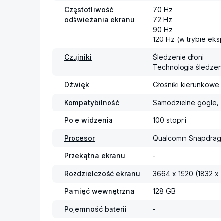
Częstotliwość
70 Hz

odświeżania ekranu
72 Hz

90 Hz

120 Hz (w trybie ek
Czujniki
Śledzenie dłoni

Technologia śledzen
Dźwięk
Głośniki kierunkowe
Kompatybilność
Samodzielne gogle,
Pole widzenia
100 stopni
Procesor
Qualcomm Snapdrag
Przekątna ekranu
-
Rozdzielczość ekranu
3664 x 1920 (1832 x
Pamięć wewnętrzna
128 GB
Pojemność baterii
-