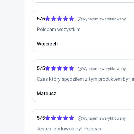
5
/
5
Wynajem zweryfikowany
Polecam wszystkim
Wojciech
5
/
5
Wynajem zweryfikowany
Czas który spędziłem z tym produktem był j
Mateusz
5
/
5
Wynajem zweryfikowany
Integracja pracowników
Jestem zadowolony! Polecam
Nic nie scala ludzi tak jak wspólne budowanie