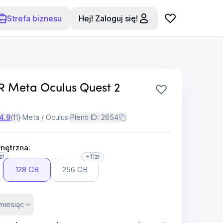
Strefa biznesu
Hej! Zaloguj się!
R Meta Oculus Quest 2
4.9
(
11
)
Meta / Oculus
Plenti ID:
2654
nętrzna:
zł
+11zł
128 GB
256 GB
miesiąc