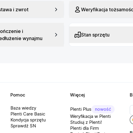
tawa i zwrot
Weryfikacja tożsamośc
ończenie i
Stan sprzętu
edłużenie wynajmu
29)

Pomoc
Więcej
B
Baza wiedzy
Plenti Plus
nowość
Plenti Care Basic
Weryfikacja w Plenti
Kondycja sprzętu
Studiuj z Plenti!
Sprawdź SN
Plenti dla Firm
B