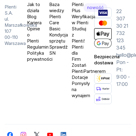
Plenti
Jak to
Baza
Plenti
Plenti
nowość
działa
wiedzy
Plus
22
S.A.
Blog
Plenti
Weryfikacja
307
ul.
Kariera
Care
w Plenti
Marszałkowska
30 21
Opinie
Basic
Studiuj
107
732
o
Kondycja
z
00-110
123
Plenti
sprzętu
Plenti!
Warszawa
Regulamin
Sprawdź
Plenti
345
Polityka
SN
dla
hello@pl
Bezpieczna
prywatności
Firm
Pon -
dostawa
Zostań
Pt:
PlentiPartnerem
9:00 -
Dotacje
Pomysły
17:00
na
wynajem