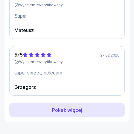
-Stabilizator: 3-osiowy

Wynajem zweryfikowany
-Przewidywany czas lotu do [min]: 34

Super
-Zasięg [m]: 18000

-Waga [g]: 249
Mateusz
5
/
5
27.02.2026
Wynajem zweryfikowany
super sprzet, polecam
Grzegorz
Pokaż więcej