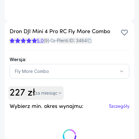
Dron DJI Mini 4 Pro RC Fly More Combo
5.0
(
9
)
Dji
Plenti ID:
3464
Wersja:
Fly More Combo
227
zł
za miesiąc
Wybierz min. okres wynajmu:
Szczegóły