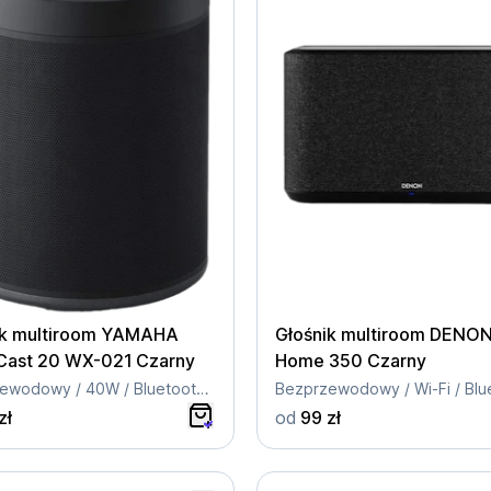
ik multiroom YAMAHA
Głośnik multiroom DENO
Cast 20 WX-021 Czarny
Home 350 Czarny
Bezprzewodowy / 40W / Bluetooth / Wi-Fi
zł
od
99 zł