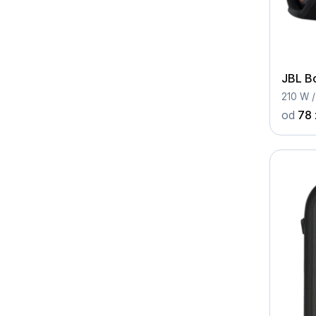
JBL B
210 W /
od
78 