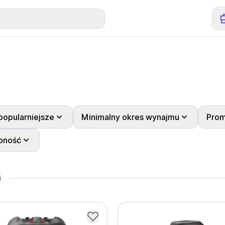
popularniejsze
Minimalny okres wynajmu
Prom
pność
i