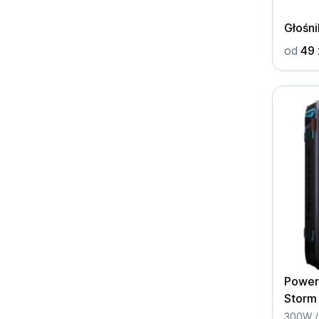
Głośn
od
49 
Power
Storm 
Czarn