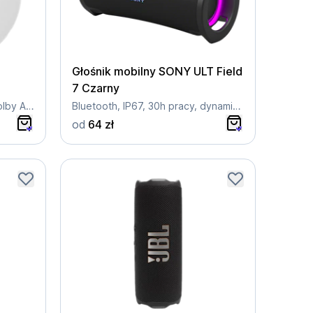
Głośnik mobilny SONY ULT Field
7 Czarny
Wi-Fi / Bluetooth / AirPlay / Dolby Atmos
Bluetooth, IP67, 30h pracy, dynamiczny bas
od
64 zł