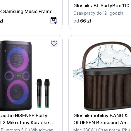
Głośnik JBL PartyBox 110
ik Samsung Music Frame
Czas pracy do 12- godzin
zł
od
66 zł
 audio HISENSE Party
Głośnik mobilny BANG &
I 2 Mikrofony Karaoke
OLUFSEN Beosound A5
y
Brązowy
300W / Bluetooth 5.0 / Wbudowana bateria / Funkcja karaoke