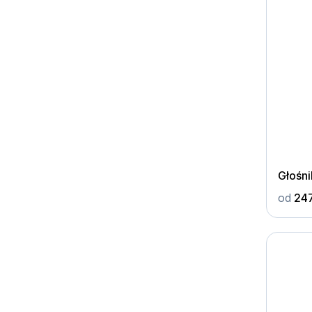
Głośni
od
247