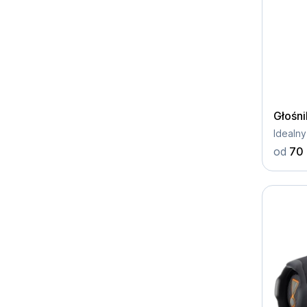
Głośni
Idealny
od
70 