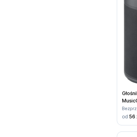
Głośn
Music
od
56 