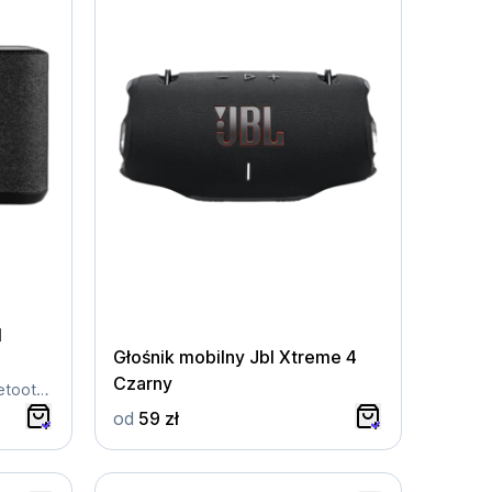
N
Głośnik mobilny Jbl Xtreme 4
Czarny
Bezprzewodowy / Wi-Fi / Bluetooth / Czarny
od
59 zł