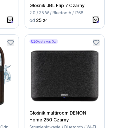
Głośnik JBL Flip 7 Czarny
2.0 / 35 W / Bluetooth / IP68
od
25 zł
Dostawa: 0zł
Głośnik multiroom DENON
Home 250 Czarny
Moc 280W / Czas pracy 12h / Odporność na zachlapanie / Bluetooth i Wi-Fi
Strumieniowanie / Bluetooth / Wi-Fi / Czarny