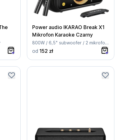
 The
Power audio IKARAO Break X1
Mikrofon Karaoke Czarny
y
800W / 6,5" subwoofer / 2 mikrofony bezprzewodowe
od
152 zł