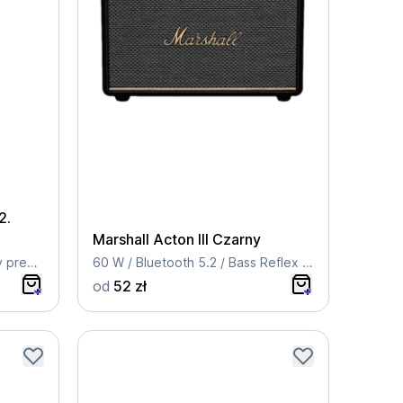
2.
Marshall Acton III Czarny
Wciągający dźwięk Hi-Fi klasy premium
60 W / Bluetooth 5.2 / Bass Reflex / Kompaktowy
od
52 zł