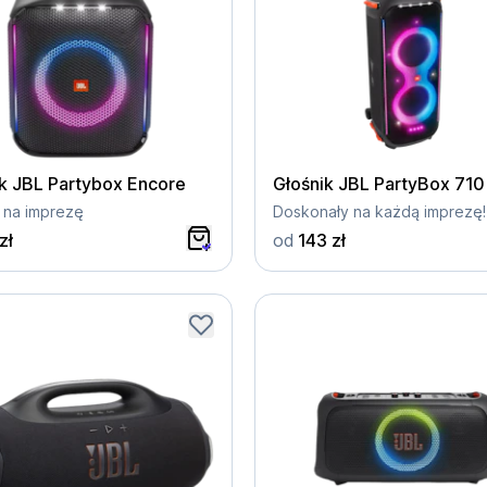
k JBL Partybox Encore
Głośnik JBL PartyBox 710
 na imprezę
Doskonały na każdą imprezę!
zł
od
143 zł