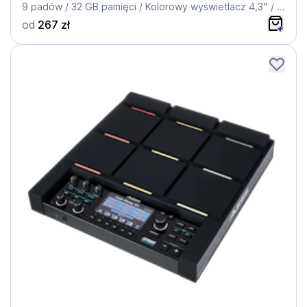
9 padów / 32 GB pamięci / Kolorowy wyświetlacz 4,3" / 4 równoległe efekty
od
267 zł