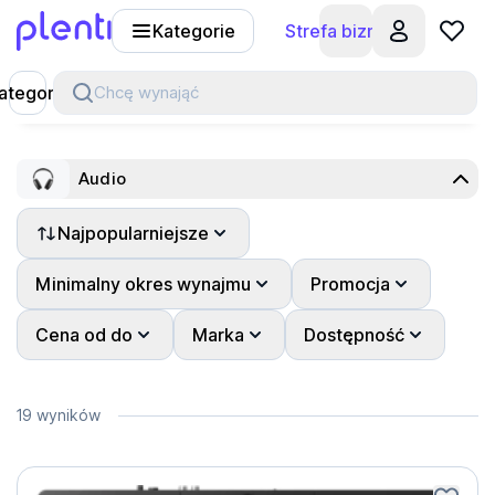
Kategorie
Strefa biznesu
Plenti
ategorie
Chcę wynająć
Audio
Najpopularniejsze
Pokaż wszystko
Konsole DJ
Minimalny okres wynajmu
Promocja
Cena od do
Marka
Dostępność
19 wyników