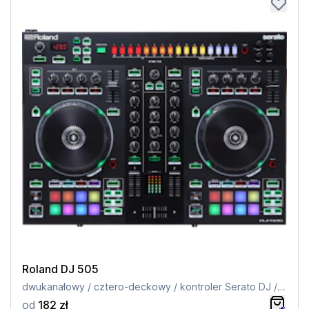
Roland DJ 505
dwukanałowy / cztero-deckowy / kontroler Serato DJ / wbudowany zestaw perkusyjny
od
182 zł