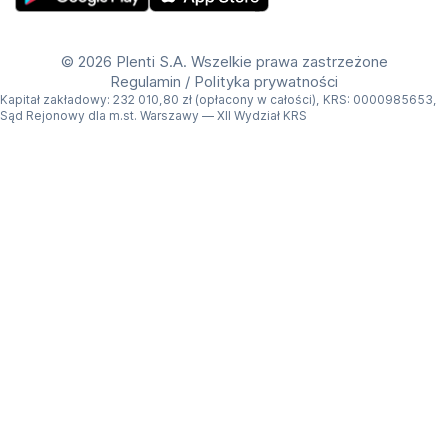
Get Plenti on Google Play Store
Download Plenti on the App Store
©
2026 Plenti S.A. Wszelkie prawa zastrzeżone
Regulamin
/
Polityka prywatności
Kapitał zakładowy: 232 010,80 zł (opłacony w całości), KRS: 0000985653,
Sąd Rejonowy dla m.st. Warszawy — XII Wydział KRS