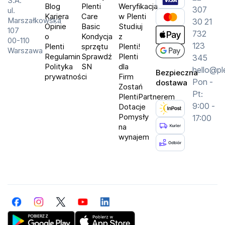
S.A.
Blog
Plenti
Weryfikacja
307
ul.
Kariera
Care
w Plenti
Marszałkowska
30 21
Opinie
Basic
Studiuj
107
732
o
Kondycja
z
00-110
123
Plenti
sprzętu
Plenti!
Warszawa
Regulamin
Sprawdź
Plenti
345
Polityka
SN
dla
hello@pl
Bezpieczna
prywatności
Firm
Pon -
dostawa
Zostań
Pt:
PlentiPartnerem
9:00 -
Dotacje
Pomysły
17:00
na
wynajem
Facebook
Instagram
Twitter
YouTube
LinkedIn