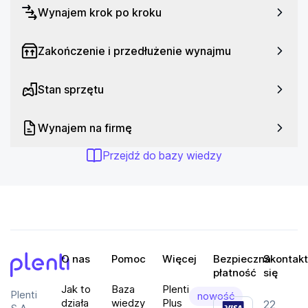
Wynajem krok po kroku
Certyfikat IPX4: Tak
Funkcje dodatkowe: Dedykowana aplikacja,
Zakończenie i przedłużenie wynajmu
Odtwarzanie muzyki z pamięci USB, Parowanie
stereo, Wbudowane efekty świetlne
Stan sprzętu
Kolor: Czarny
Wynajem na firmę
Przejdź do bazy wiedzy
O nas
Pomoc
Więcej
Bezpieczna
Skontakt
płatność
się
Plenti
Jak to
Baza
Plenti
Plenti
nowość
działa
wiedzy
Plus
22