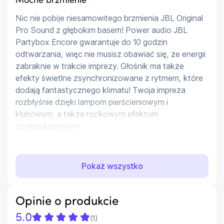
Mocne brzmienie
Nic nie pobije niesamowitego brzmienia JBL Original 
Pro Sound z głębokim basem! Power audio JBL 
Partybox Encore gwarantuje do 10 godzin 
odtwarzania, więc nie musisz obawiać się, że energii 
zabraknie w trakcie imprezy. Głośnik ma także 
efekty świetlne zsynchronizowane z rytmem, które 
dodają fantastycznego klimatu! Twoja impreza 
rozbłyśnie dzięki lampom pierścieniowym i 
klubowym, a także rockowym efektom 
stroboskopowym.
Sparuj i zyskaj potężny dźwięk
Pokaż wszystko
Jeden głośnik JBL Partybox Encore to dla Ciebie za 
mało? Możesz połączyć ze sobą dwa głośniki dzięki 
technologii True Wireless Stereo (TWS), by uzyskać 
Opinie o produkcie
jeszcze lepsze efekty dźwiękowe! Możesz 
skorzystać także z aplikacji PartyBox, dzięki której 
5.0
(
1
)