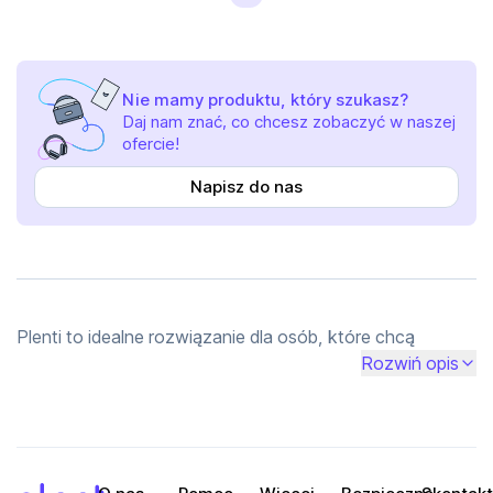
Nie mamy produktu, który szukasz?
Daj nam znać, co chcesz zobaczyć w naszej
ofercie!
Napisz do nas
Plenti to idealne rozwiązanie dla osób, które chcą 
zadbać o swoją kondycję i aktywność fizyczną bez 
Rozwiń opis
konieczności zakupu drogiego sprzętu. Wynajem sprzętu 
sportowego pozwala na komfortowy trening w domu, 
niezależnie od warunków pogodowych i dostępności 
siłowni. Dzięki elastycznym opcjom wynajmu możesz 