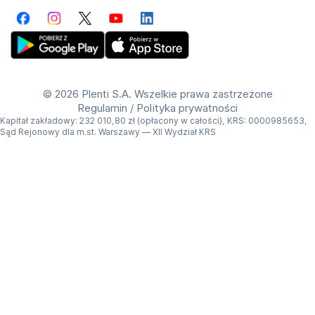
także idealna opcja dla osób wracających do 
Facebook
Instagram
Twitter
YouTube
LinkedIn
aktywności fizycznej po przerwie.
🏋️ Sprawdź ofertę Plenti i wynajmij sprzęt sportowy już 
Get Plenti on Google Play Store
Download Plenti on the App Store
dziś, aby trenować wygodnie i efektywnie w swoim 
domu!
©
2026 Plenti S.A. Wszelkie prawa zastrzeżone
Regulamin
/
Polityka prywatności
Kapitał zakładowy: 232 010,80 zł (opłacony w całości), KRS: 0000985653,
Sąd Rejonowy dla m.st. Warszawy — XII Wydział KRS