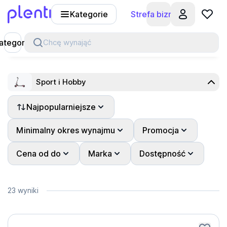
Kategorie
Strefa biznesu
Plenti
ategorie
Chcę wynająć
Sport i Hobby
Najpopularniejsze
Pokaż wszystko
Sprzęty sportowe
Minimalny okres wynajmu
Promocja
Cena od do
Marka
Dostępność
23 wyniki