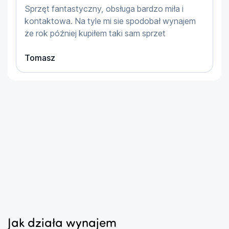
Obsługiwane kasety: Shimano: 9–11 i SRAM: 9–11
Sprzęt fantastyczny, obsługa bardzo miła i
Moc maksymalna: 2300 W
kontaktowa. Na tyle mi sie spodobał wynajem
Kolo zamachowe: 5.1 kg
że rok później kupiłem taki sam sprzet
Dane wyjściowe: moc, prędkość, rytm
Tomasz
Wymiary po rozłożeniu: 650 x 840 x 550mm
Waga: 16 Kg
...
...
Jak działa wynajem