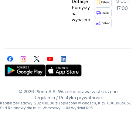
9:00 -
Dotacje
Pomysły
17:00
na
wynajem
Facebook
Instagram
Twitter
YouTube
LinkedIn
Get Plenti on Google Play Store
Download Plenti on the App Store
©
2026 Plenti S.A. Wszelkie prawa zastrzeżone
Regulamin
/
Polityka prywatności
Kapitał zakładowy: 232 010,80 zł (opłacony w całości), KRS: 0000985653,
Sąd Rejonowy dla m.st. Warszawy — XII Wydział KRS