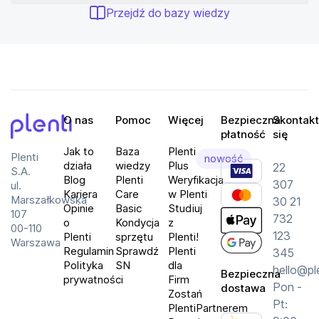
Przejdź do bazy wiedzy
O nas
Pomoc
Więcej
Bezpieczna
Skontakt
płatność
się
Plenti
Jak to
Baza
Plenti
Plenti
nowość
działa
wiedzy
Plus
22
S.A.
Blog
Plenti
Weryfikacja
307
ul.
Kariera
Care
w Plenti
Marszałkowska
30 21
Opinie
Basic
Studiuj
107
732
o
Kondycja
z
00-110
123
Plenti
sprzętu
Plenti!
Warszawa
Regulamin
Sprawdź
Plenti
345
Polityka
SN
dla
hello@pl
Bezpieczna
prywatności
Firm
Pon -
dostawa
Zostań
Pt:
PlentiPartnerem