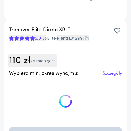
Trenażer Elite Direto XR-T
5.0
(
3
)
Elite
Plenti ID:
2991
110
zł
za miesiąc
Wybierz min. okres wynajmu:
Szczegóły