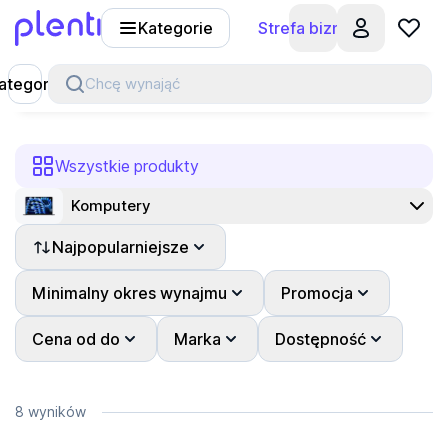
Kategorie
Strefa biznesu
Plenti
ategorie
Chcę wynająć
Wszystkie produkty
Komputery
Najpopularniejsze
Minimalny okres wynajmu
Promocja
Cena od do
Marka
Dostępność
8 wyników