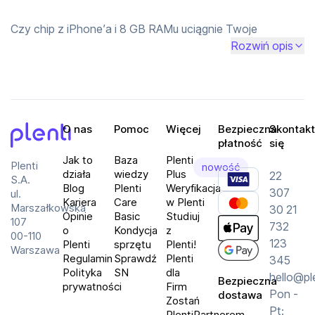
Czy chip z iPhone’a i 8 GB RAMu uciągnie Twoje 
codzienne zadania? Coś nam mówi, że Apple to 
Rozwiń opis
ogarnęło tak, że może być nieźle. 
O nas
Pomoc
Więcej
Bezpieczna
Skontakt
płatność
się
Plenti
Jak to
Baza
Plenti
Plenti
nowość
działa
wiedzy
Plus
22
S.A.
Blog
Plenti
Weryfikacja
307
ul.
Kariera
Care
w Plenti
Marszałkowska
30 21
Opinie
Basic
Studiuj
107
732
o
Kondycja
z
00-110
123
Plenti
sprzętu
Plenti!
Warszawa
Regulamin
Sprawdź
Plenti
345
Polityka
SN
dla
hello@pl
Bezpieczna
prywatności
Firm
Pon -
dostawa
Zostań
Pt:
PlentiPartnerem