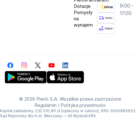
9:00 -
Dotacje
Pomysły
17:00
na
wynajem
Facebook
Instagram
Twitter
YouTube
LinkedIn
Get Plenti on Google Play Store
Download Plenti on the App Store
©
2026 Plenti S.A. Wszelkie prawa zastrzeżone
Regulamin
/
Polityka prywatności
Kapitał zakładowy: 232 010,80 zł (opłacony w całości), KRS: 0000985653,
Sąd Rejonowy dla m.st. Warszawy — XII Wydział KRS