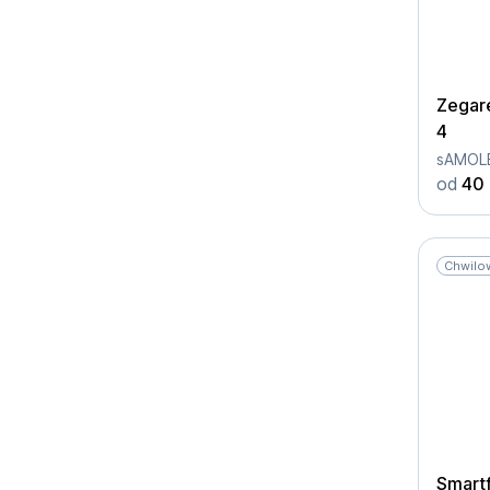
Zegar
4
sAMOLE
od
40 
Chwilo
Smart