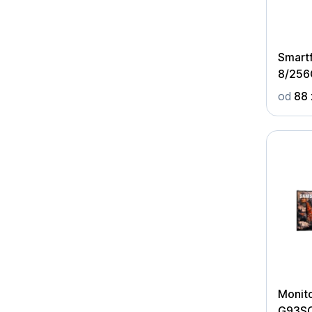
Smart
8/256
od
88 
Monit
G93SC