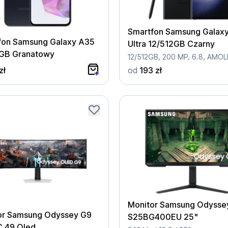
Smartfon Samsung Galax
fon Samsung Galaxy A35
Ultra 12/512GB Czarny
GB Granatowy
zł
od
193 zł
Monitor Samsung Odysse
or Samsung Odyssey G9
S25BG400EU 25"
 49 Oled