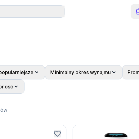
popularniejsze
Minimalny okres wynajmu
Prom
pność
ków