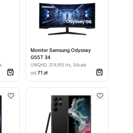
Monitor Samsung Odyssey
G55T 34
s
UWQHD, 21:9,165 Hz, 34cale
od
71 zł