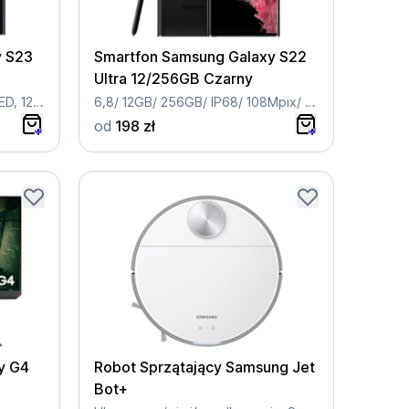
y S23
Smartfon Samsung Galaxy S22
Ultra 12/256GB Czarny
12/512GB, 200 MP, 6.8, AMOLED, 120Hz
6,8/ 12GB/ 256GB/ IP68/ 108Mpix/ 5000mAh
od
198 zł
y G4
Robot Sprzątający Samsung Jet
Bot+