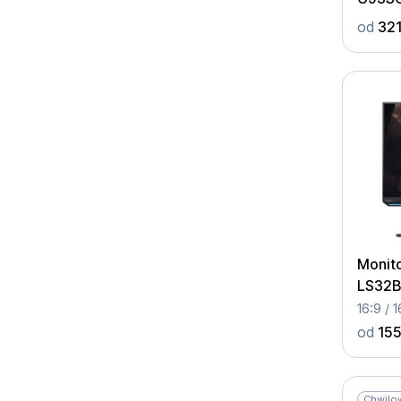
od
321
Monit
LS32
16:9 / 
od
155
Chwilo