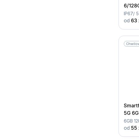
6/128
od
63 
Chwilo
Smart
5G 6G
6GB 12
od
55 