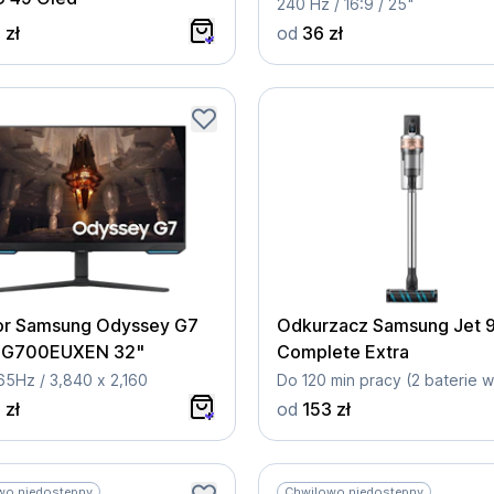
240 Hz / 16:9 / 25"
 zł
od
36 zł
or Samsung Odyssey G7
Odkurzacz Samsung Jet 
BG700EUXEN 32"
Complete Extra
165Hz / 3,840 x 2,160
 zł
od
153 zł
wo niedostępny
Chwilowo niedostępny