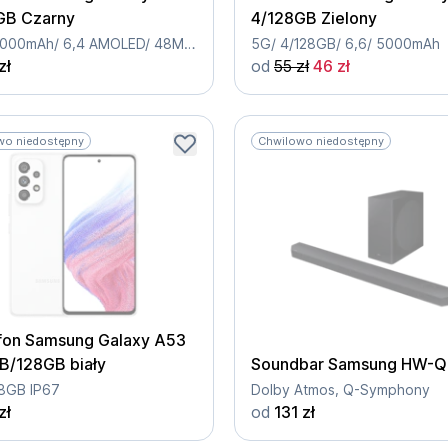
GB Czarny
4/128GB Zielony
IP67/ 5000mAh/ 6,4 AMOLED/ 48Mpix / Dual Sim
5G/ 4/128GB/ 6,6/ 5000mAh
zł
od
55 zł
46 zł
wo niedostępny
Chwilowo niedostępny
fon Samsung Galaxy A53
B/128GB biały
Soundbar Samsung HW-
8GB IP67
Dolby Atmos, Q-Symphony
zł
od
131 zł