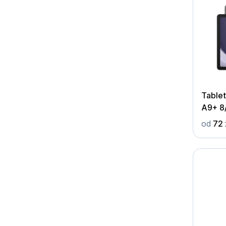
Table
A9+ 8
od
72 