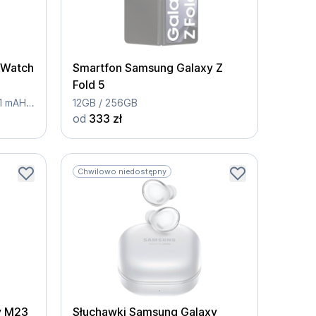
 Watch
Smartfon Samsung Galaxy Z
Fold 5
sAMOLED, 46 mm, Bateria: 361 mAH, LTE
12GB / 256GB
od
333 zł
Chwilowo niedostępny
y M23
Słuchawki Samsung Galaxy