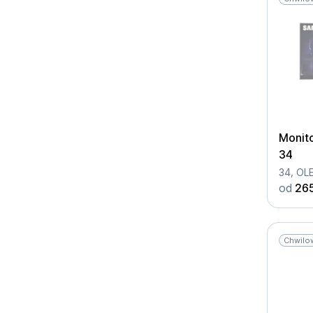
Monit
34
od
265
Chwilo