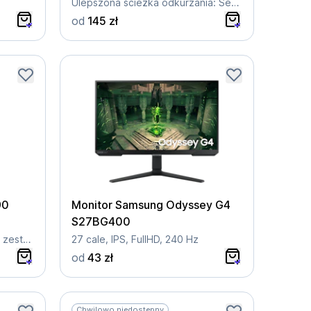
Ulepszona ścieżka odkurzania: Sensor LiDAR
od
145 zł
90
Monitor Samsung Odyssey G4
S27BG400
Do 120 min pracy (2 baterie w zestawie)
27 cale, IPS, FullHD, 240 Hz
od
43 zł
Chwilowo niedostępny