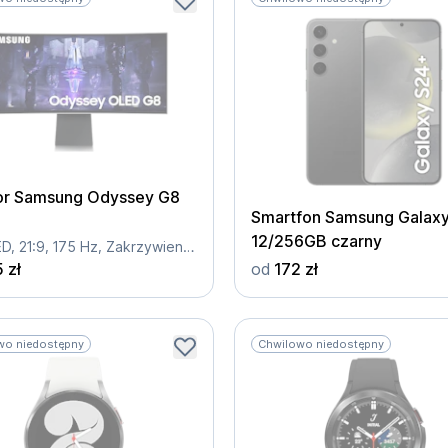
or Samsung Odyssey G8
Smartfon Samsung Galax
12/256GB czarny
34, OLED, 21:9, 175 Hz, Zakrzywienia ekranu - 1800R
 zł
od
172 zł
wo niedostępny
Chwilowo niedostępny