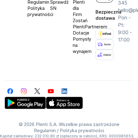
Regulamin
Sprawdź
Plenti
345
Polityka
SN
dla
hello@pl
Bezpieczna
prywatności
Firm
Pon -
dostawa
Zostań
Pt:
PlentiPartnerem
9:00 -
Dotacje
Pomysły
17:00
na
wynajem
Facebook
Instagram
Twitter
YouTube
LinkedIn
Get Plenti on Google Play Store
Download Plenti on the App Store
©
2026 Plenti S.A. Wszelkie prawa zastrzeżone
Regulamin
/
Polityka prywatności
Kapitał zakładowy: 232 010,80 zł (opłacony w całości), KRS: 0000985653,