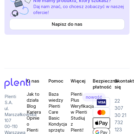
Nie mamy produktu, który szukasz?
Daj nam znać, co chcesz zobaczyć w naszej
ofercie!
Napisz do nas
O nas
Pomoc
Więcej
Bezpieczna
Skontakt
płatność
się
Plenti
Jak to
Baza
Plenti
Plenti
nowość
działa
wiedzy
Plus
22
S.A.
Blog
Plenti
Weryfikacja
307
ul.
Kariera
Care
w Plenti
Marszałkowska
30 21
Opinie
Basic
Studiuj
107
732
o
Kondycja
z
00-110
123
Plenti
sprzętu
Plenti!
Warszawa