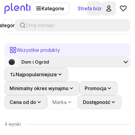
Kategorie
Strefa biznesu
Plenti
ategorie
Chcę wynająć
Wszystkie produkty
Dom i Ogród
Najpopularniejsze
Minimalny okres wynajmu
Promocja
Cena od do
Marka
Dostępność
4 wyniki