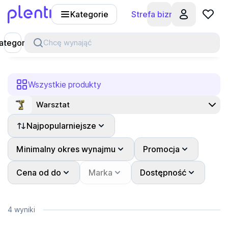
Kategorie
Strefa biznesu
Plenti
ategorie
Chcę wynająć
Wszystkie produkty
Warsztat
Najpopularniejsze
Minimalny okres wynajmu
Promocja
Cena od do
Marka
Dostępność
4 wyniki