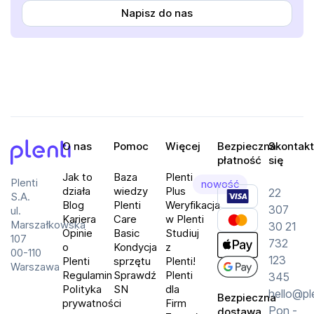
Napisz do nas
O nas
Pomoc
Więcej
Bezpieczna
Skontakt
płatność
się
Plenti
Jak to
Baza
Plenti
Plenti
nowość
działa
wiedzy
Plus
22
S.A.
Blog
Plenti
Weryfikacja
307
ul.
Kariera
Care
w Plenti
Marszałkowska
30 21
Opinie
Basic
Studiuj
107
732
o
Kondycja
z
00-110
123
Plenti
sprzętu
Plenti!
Warszawa
Regulamin
Sprawdź
Plenti
345
Polityka
SN
dla
hello@pl
Bezpieczna
prywatności
Firm
Pon -
dostawa