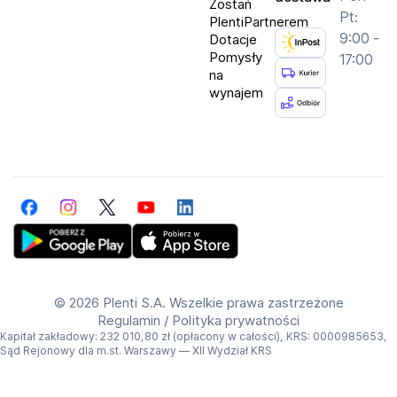
Zostań
Pt:
PlentiPartnerem
9:00 -
Dotacje
Pomysły
17:00
na
wynajem
Facebook
Instagram
Twitter
YouTube
LinkedIn
Get Plenti on Google Play Store
Download Plenti on the App Store
©
2026 Plenti S.A. Wszelkie prawa zastrzeżone
Regulamin
/
Polityka prywatności
Kapitał zakładowy: 232 010,80 zł (opłacony w całości), KRS: 0000985653,
Sąd Rejonowy dla m.st. Warszawy — XII Wydział KRS