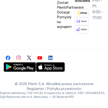
Pon -
dostawa
Zostań
Pt:
PlentiPartnerem
9:00 -
Dotacje
Pomysły
17:00
na
wynajem
Facebook
Instagram
Twitter
YouTube
LinkedIn
Get Plenti on Google Play Store
Download Plenti on the App Store
©
2026 Plenti S.A. Wszelkie prawa zastrzeżone
Regulamin
/
Polityka prywatności
Kapitał zakładowy: 232 010,80 zł (opłacony w całości), KRS: 0000985653,
Sąd Rejonowy dla m.st. Warszawy — XII Wydział KRS