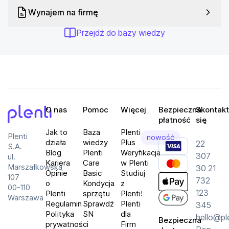
Wynajem na firmę
Przejdź do bazy wiedzy
O nas
Pomoc
Więcej
Bezpieczna
Skontakt
płatność
się
Plenti
Jak to
Baza
Plenti
Plenti
nowość
działa
wiedzy
Plus
22
S.A.
Blog
Plenti
Weryfikacja
307
ul.
Kariera
Care
w Plenti
Marszałkowska
30 21
Opinie
Basic
Studiuj
107
732
o
Kondycja
z
00-110
123
Plenti
sprzętu
Plenti!
Warszawa
Regulamin
Sprawdź
Plenti
345
Polityka
SN
dla
hello@pl
Bezpieczna
prywatności
Firm