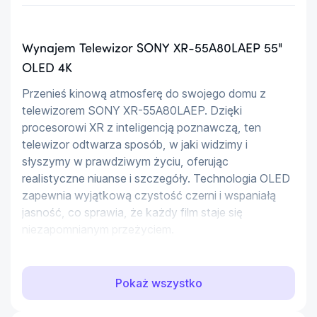
Wynajem Telewizor SONY XR-55A80LAEP 55"
OLED 4K
Przenieś kinową atmosferę do swojego domu z 
telewizorem SONY XR-55A80LAEP. Dzięki 
procesorowi XR z inteligencją poznawczą, ten 
telewizor odtwarza sposób, w jaki widzimy i 
słyszymy w prawdziwym życiu, oferując 
realistyczne niuanse i szczegóły. Technologia OLED 
zapewnia wyjątkową czystość czerni i wspaniałą 
jasność, co sprawia, że każdy film staje się 
niezapomnianym przeżyciem.
Wyjątkowy kontrast i ostrość obrazu
Pokaż wszystko
Wyświetlacz XR Triluminous Pro nasycony jest 
ponad miliardem różnych barw i odcieni, co 