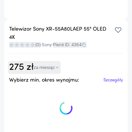
Telewizor Sony XR-55A80LAEP 55" OLED
4K
(
0
)
Sony
Plenti ID:
4364
275
zł
za miesiąc
Wybierz min. okres wynajmu:
Szczegóły