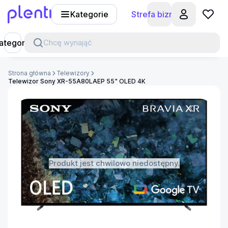
Kategorie
Strefa biznesu
Plenti
ategorie
Chcę wynająć
Strona główna
Telewizory
Telewizor Sony XR-55A80LAEP 55" OLED 4K
Produkt jest chwilowo niedostępny.