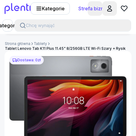
Kategorie
Strefa biznesu
Plenti
ategorie
Chcę wynająć
Strona główna
Tablety
Tablet Lenovo Tab K11 Plus 11.45" 8/256GB LTE Wi-Fi Szary + Rysik
Dostawa: 0zł