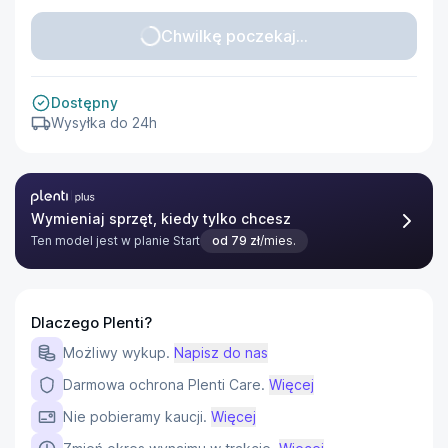
Chwilkę poczekaj...
Dostępny
Wysyłka do 24h
Plenti Plus
Wymieniaj sprzęt, kiedy tylko chcesz
Ten model jest w planie
Start
od
79
zł
/mies.
Dlaczego Plenti?
Możliwy wykup.
Napisz do nas
Darmowa ochrona Plenti Care.
Więcej
Nie pobieramy kaucji.
Więcej