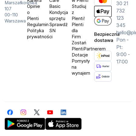
Kariera
Care
w Plenti
Marszałkowska
30 21
Opinie
Basic
Studiuj
107
732
o
Kondycja
z
00-110
123
Plenti
sprzętu
Plenti!
Warszawa
Regulamin
Sprawdź
Plenti
345
Polityka
SN
dla
hello@pl
Bezpieczna
prywatności
Firm
Pon -
dostawa
Zostań
Pt:
PlentiPartnerem
9:00 -
Dotacje
Pomysły
17:00
na
wynajem
Facebook
Instagram
Twitter
YouTube
LinkedIn
Get Plenti on Google Play Store
Download Plenti on the App Store