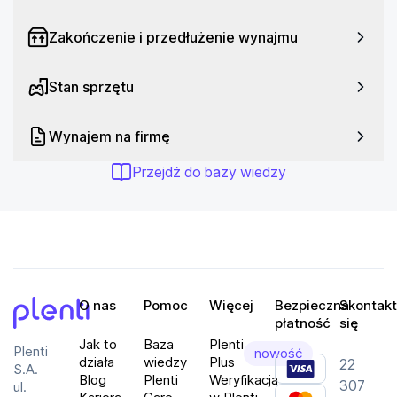
Zakończenie i przedłużenie wynajmu
Stan sprzętu
Wynajem na firmę
Przejdź do bazy wiedzy
O nas
Pomoc
Więcej
Bezpieczna
Skontakt
płatność
się
Plenti
Jak to
Baza
Plenti
Plenti
nowość
działa
wiedzy
Plus
22
S.A.
Blog
Plenti
Weryfikacja
307
ul.