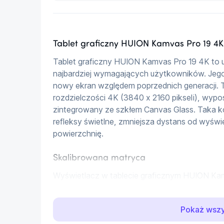
Tablet graficzny HUION Kamvas Pro 19 4K
Tablet graficzny HUION Kamvas Pro 19 4K to 
najbardziej wymagających użytkowników. Jego
nowy ekran względem poprzednich generacji. 
rozdzielczości 4K (3840 x 2160 pikseli), wyp
zintegrowany ze szkłem Canvas Glass. Taka ko
refleksy świetlne, zmniejsza dystans od wyświ
powierzchnię.
Skalibrowana matryca
Wyświetlacz w tablecie graficznym HUION Kamv
wyjątkowym odwzorowaniem kolorów dzięki fabr
pokrycie 99% palety barw sRGB, 96% Adobe R
Pokaż wsz
wyświetla 1,07 miliarda kolorów. Dzięki kalibrac
każdy egzemplarz osiąga współczynnik ΔE <1,5