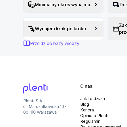
Minimalny okres wynajmu
Dos
Wysoka precyzja
PenTech 4.0 rozpoznaje aż 16384 poziomy nacis
Zak
poprzednia wersja PenTech 3.0, co zapewnia wi
Wynajem krok po kroku
prz
aktywacji wynosi zaledwie 2 g, a pióra mają 
dokładność kreślenia. Zastosowane zostało r
Przejdź do bazy wiedzy
±60°, wysokość rozpoznawania pióra do 10 mm
mm w narożnikach, a także rozdzielczość 5080
precyzję pracy.
Funkcyjne porty USB-C
Tablet graficzny HUION Kamvas Pro 19 jest w
O nas
umożliwiają ładowanie komputerów przenośnyc
Plenti
dostarczany z kompaktowym zasilaczem o mo
Jak to działa
Plenti S.A.
GaN, co zapewnia szybkie i efektywne ładowa
Blog
ul. Marszałkowska 107
Kariera
00-110 Warszawa
Opinie o Plenti
Przemyślana konstrukcja
Regulamin
Polityka prywatności