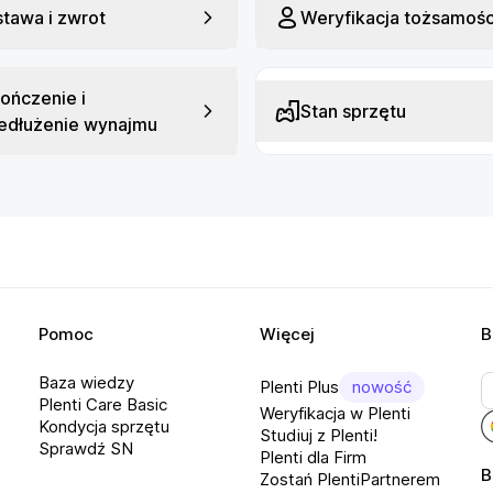
tawa i zwrot
Weryfikacja tożsamośc
ku, czyli dwukrotnie więcej niż 
ończenie i
ększą precyzję i czułość. Siła 
Stan sprzętu
edłużenie wynajmu
cieńszą głowicę, co dodatkowo zwiększa 
ozpoznawanie pochylenia w zakresie 
, dokładność ±0,3 mm w środku i ±1 
 LPI, co gwarantuje płynność i 
yposażony w dwa porty USB-C, które 
Pomoc
Więcej
B
h z mocą do 40 W. Tablet jest 
cy 65 W, wykonanym w technologii 
Baza wiedzy
Plenti Plus
nowość
nie.
Plenti Care Basic
Weryfikacja w Plenti
Kondycja sprzętu
Studiuj z Plenti!
Sprawdź SN
Plenti dla Firm
B
Zostań PlentiPartnerem