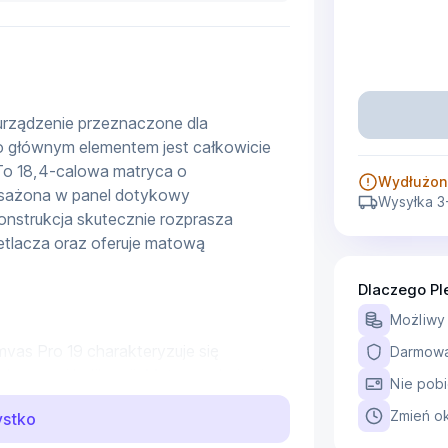
urządzenie przeznaczone dla 
 głównym elementem jest całkowicie 
To 18,4-calowa matryca o 
Wydłużon
osażona w panel dotykowy 
Wysyłka 3
nstrukcja skutecznie rozprasza 
etlacza oraz oferuje matową 
Dlaczego Pl
Możliwy
as Pro 19 charakteryzuje się 
Darmowa 
ycznej kalibracji. Matryca obejmuje 
Nie pobi
GB oraz 98% DCI-P3, a panel 
Zmień ok
ystko
ji przeprowadzonej na linii produkcyjnej 
, co zapewnia realistyczne 