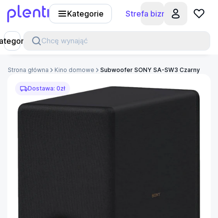
Kategorie
Strefa biznesu
Plenti
ategorie
Chcę wynająć
Strona główna
Kino domowe
Subwoofer SONY SA-SW3 Czarny
Dostawa: 0zł