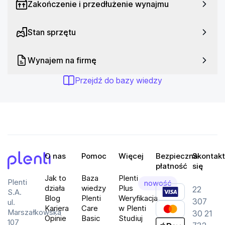
Zakończenie i przedłużenie wynajmu
zestawu RTV. Wymiary urządzenia to:
szerokość:
20,2 cm
Stan sprzętu
wysokość:
38,2 cm
głębokość:
40,2 cm
Wynajem na firmę
Przejdź do bazy wiedzy
Najważniejsze parametry techniczne
Specyfikacja
Typ subwoofera:
aktywny
Moc znamionowa RMS:
200 W
O nas
Pomoc
Więcej
Bezpieczna
Skontakt
Moc maksymalna:
200 W
płatność
się
Pasmo przenoszenia:
28–200 Hz
Plenti
Jak to
Baza
Plenti
Plenti
nowość
Impedancja:
2 Ohm
działa
wiedzy
Plus
22
S.A.
Blog
Plenti
Weryfikacja
Przetwornik:
6.3" / 160 mm
307
ul.
Kariera
Care
w Plenti
Marszałkowska
Automatyczne włączanie:
tak
30 21
Opinie
Basic
Studiuj
107