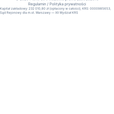
Regulamin
/
Polityka prywatności
Wynajem Sony SA-SW3 w Plenti
Kapitał zakładowy: 232 010,80 zł (opłacony w całości), KRS: 0000985653,
Sąd Rejonowy dla m.st. Warszawy — XII Wydział KRS
Nie musisz od razu kupować sprzętu, aby sprawdzić 
jego możliwości w swoim salonie. 
Wynajem Sony 
SA-SW3
 to wygodny sposób, by przetestować 
kinowy bas i dopasować subwoofer do własnego 
systemu audio.