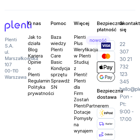
sportowych
Wykonanie paska: Fluoroelastomer
O nas
Pomoc
Więcej
Bezpieczna
Skontakt
Wynajmij smartwatch HUAWEI Watch 5 Active i 
płatność
się
korzystaj z najnowszych technologii wtedy, kiedy 
Plenti
Jak to
Baza
Plenti
Plenti
nowość
naprawdę ich potrzebujesz.
działa
wiedzy
Plus
22
S.A.
Blog
Plenti
Weryfikacja
307
ul.
Kariera
Care
w Plenti
Marszałkowska
30 21
Opinie
Basic
Studiuj
107
732
o
Kondycja
z
00-110
123
Plenti
sprzętu
Plenti!
Warszawa
Regulamin
Sprawdź
Plenti
345
Polityka
SN
dla
hello@pl
Bezpieczna
prywatności
Firm
Pon -
dostawa
Zostań
Pt:
PlentiPartnerem
9:00 -
Dotacje
Pomysły
17:00
na
wynajem