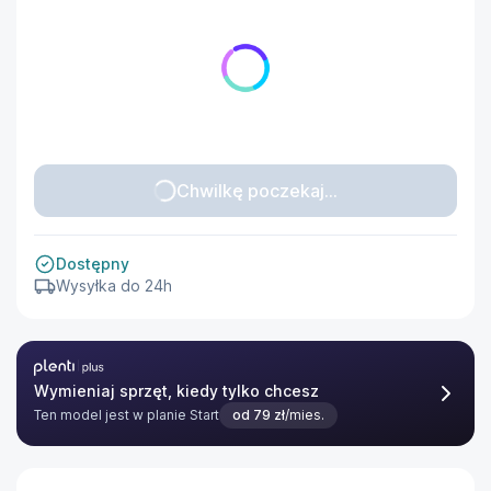
Chwilkę poczekaj...
Dostępny
Wysyłka do 24h
Plenti Plus
Wymieniaj sprzęt, kiedy tylko chcesz
Ten model jest w planie
Start
od
79
zł
/mies.