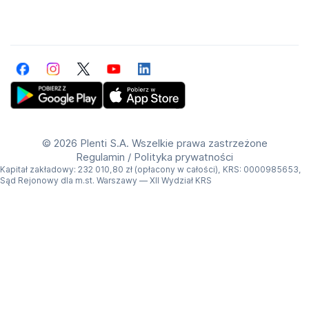
Facebook
Instagram
Twitter
YouTube
LinkedIn
Get Plenti on Google Play Store
Download Plenti on the App Store
©
2026 Plenti S.A. Wszelkie prawa zastrzeżone
Regulamin
/
Polityka prywatności
Kapitał zakładowy: 232 010,80 zł (opłacony w całości), KRS: 0000985653,
Sąd Rejonowy dla m.st. Warszawy — XII Wydział KRS