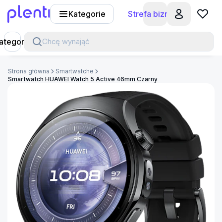
Kategorie
Strefa biznesu
Plenti
ategorie
Chcę wynająć
Strona główna
Smartwatche
Smartwatch HUAWEI Watch 5 Active 46mm Czarny