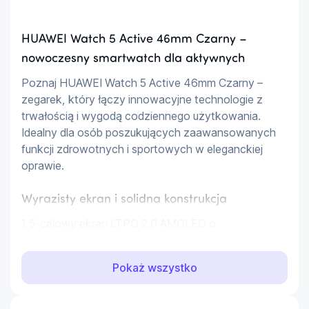
HUAWEI Watch 5 Active 46mm Czarny –
nowoczesny smartwatch dla aktywnych
Poznaj HUAWEI Watch 5 Active 46mm Czarny – 
zegarek, który łączy innowacyjne technologie z 
trwałością i wygodą codziennego użytkowania. 
Idealny dla osób poszukujących zaawansowanych 
funkcji zdrowotnych i sportowych w eleganckiej 
oprawie.
Wyrazisty ekran i solidna konstrukcja
1,5-calowy ekran LTPO 2.0 AMOLED o 
rozdzielczości 466×466 pikseli zadba o 
krystalicznie czysty obraz nawet w pełnym słońcu 
Pokaż wszystko
(jasność do 3000 nitów). Koperta z tytanu klasy 
lotniczej lub stali nierdzewnej gwarantuje odporność 
na zarysowania i wodoodporność do 5 ATM, więc 