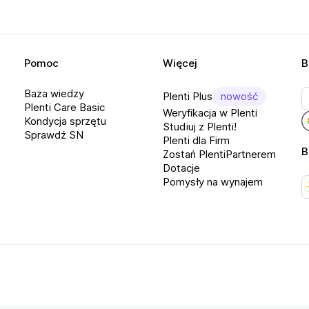
ę ze snu. Dodatkowo urządzenie 
ia krwi.
Pomoc
Więcej
B
 wsparcia użytkownika podczas 
Baza wiedzy
Plenti Plus
nowość
ieć, jak intensywnie ćwiczysz. Są one 
Plenti Care Basic
Weryfikacja w Plenti
Kondycja sprzętu
dzonych danych dotyczących Twojego 
Studiuj z Plenti!
Sprawdź SN
asowując interwały ćwiczenia i 
Plenti dla Firm
B
Zostań PlentiPartnerem
i powiadomienia dotyczące tempa, 
Dotacje
m informacjom możesz także pobijać 
Pomysły na wynajem
z mieć jeszcze więcej czasu na to, by 
ateria w APPLE Watch Series 8* 
o zużycia energii nawet do 36 godzin! 
ie będą już problemem!