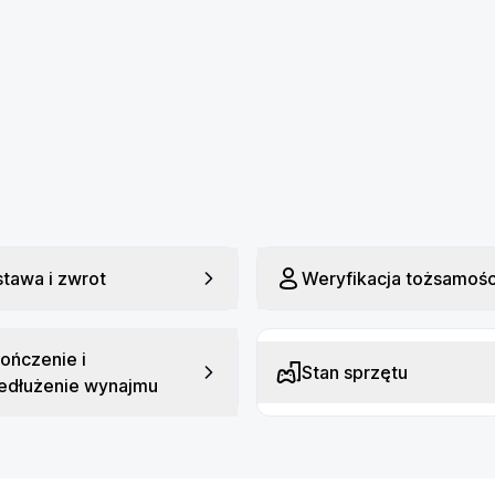
i stosować urządzenie w każdych 
ę, właśnie dlatego APPLE Watch Series 
adchodzącej owulacji. Zaprojektowany z 
ji APPLE Watch Series 8 ma nowy, 
. Odnotowuje on zmiany nawet 
ie analizuje wszystkie dane.
tawa i zwrot
Weryfikacja tożsamośc
przewidywanie cyklu i powiadomienia o 
ne przez Ciebie dane będą 
wienie, otrzymasz o tym 
ończenie i
Stan sprzętu
edłużenie wynajmu
 Series 8. Nie tylko śledzi czas, który 
 fazy: REM, bazowa i głęboka. Z apki 