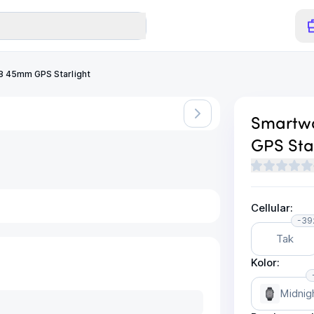
8 45mm GPS Starlight
o niedostępny.
Smartw
GPS Sta
Cellular:
-39
Tak
Kolor:
Midnig