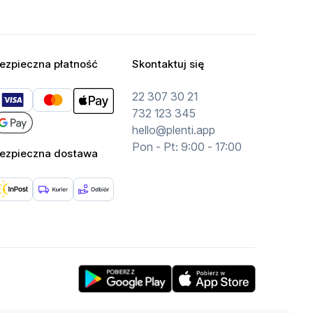
ezpieczna płatność
Skontaktuj się
22 307 30 21
732 123 345
hello@plenti.app
Pon - Pt: 9:00 - 17:00
ezpieczna dostawa
Get Plenti on Google Play Store
Download Plenti on the App