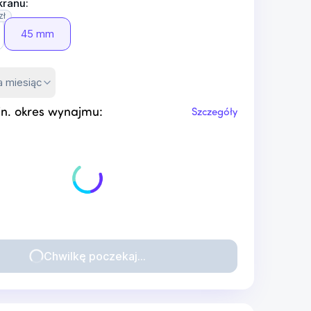
kranu:
zł
45 mm
a miesiąc
n. okres wynajmu:
Szczegóły
Chwilkę poczekaj...