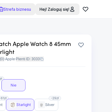
Strefa biznesu
Hej! Zaloguj się!
atch Apple Watch 8 45mm
rlight
(
0
)
Apple
Plenti ID:
3033
zł
Nie
-61zł
-29zł
ht
Starlight
Silver