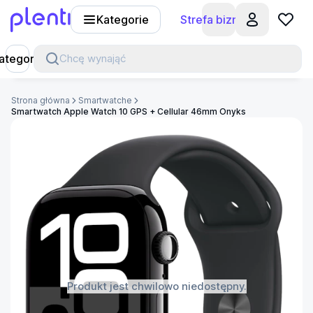
Kategorie
Strefa biznesu
Plenti
ategorie
Chcę wynająć
Strona główna
Smartwatche
Smartwatch Apple Watch 10 GPS + Cellular 46mm Onyks
Produkt jest chwilowo niedostępny.