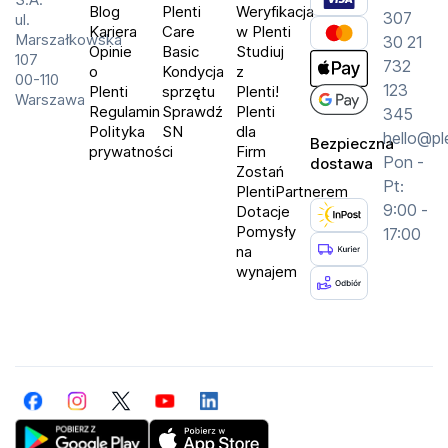
także strumieniować muzykę, audiobooki czy 
Blog
Plenti
Weryfikacja
307
ul.
podcasty nawet bez słuchawek, ponieważ został 
Kariera
Care
w Plenti
Marszałkowska
30 21
wyposażony w głośnik. Ma on także praktyczną 
Opinie
Basic
Studiuj
107
732
o
Kondycja
z
funkcję Znajdowanie, dzięki której łatwo odszukasz 
00-110
123
Plenti
sprzętu
Plenti!
swojego iPhone'a, jeśli gdzieś się zawieruszy - kiedy 
Warszawa
Regulamin
Sprawdź
Plenti
345
zbliżysz się do telefonu, otrzymasz sygnał 
Polityka
SN
dla
hello@pl
Bezpieczna
dotykowy, dźwiękowy oraz wskaźnik graficzny.
prywatności
Firm
Pon -
dostawa
Zostań
Pt:
PlentiPartnerem
Specyfikacja:
9:00 -
Dotacje
Rodzaj: Smartwatch
Pomysły
17:00
na
Komunikacja: 4G (LTE) eSIM, eSIM, NFC, WiFi
wynajem
Kompatybilna platforma: iOS
Rozmiar koperty: 46 mm
Wykonanie paska: Guma
Wodoszczelność: Tak
Pulsoksymetr: Tak
Facebook
Instagram
Twitter
YouTube
LinkedIn
Krokomierz: Tak