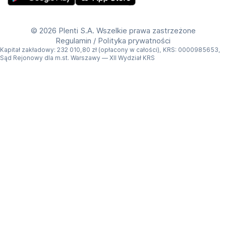
GPS: Tak
Get Plenti on Google Play Store
Download Plenti on the App Store
©
2026 Plenti S.A. Wszelkie prawa zastrzeżone
Regulamin
/
Polityka prywatności
Kapitał zakładowy: 232 010,80 zł (opłacony w całości), KRS: 0000985653,
Sąd Rejonowy dla m.st. Warszawy — XII Wydział KRS