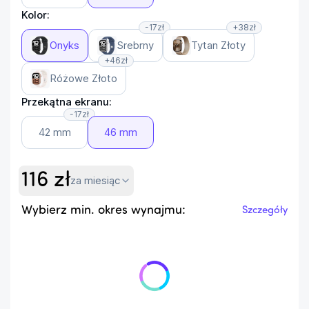
Kolor:
-17zł
+38zł
Onyks
Srebrny
Tytan Złoty
+46zł
Różowe Złoto
Przekątna ekranu:
-17zł
42 mm
46 mm
116
zł
za miesiąc
Wybierz min. okres wynajmu:
Szczegóły