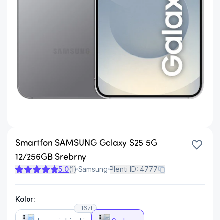
Smartfon SAMSUNG Galaxy S25 5G
12/256GB Srebrny
5.0
(
1
)
Samsung
Plenti ID:
4777
Kolor:
-16zł