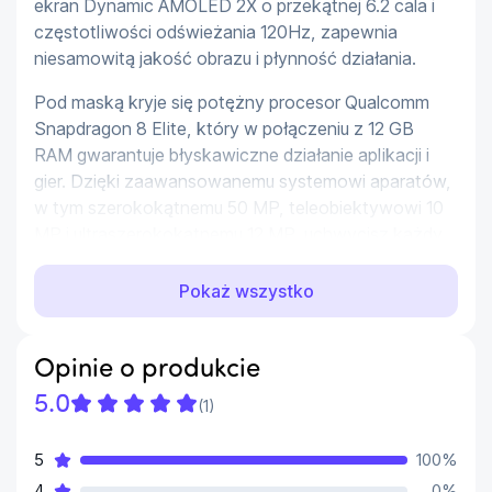
ekran Dynamic AMOLED 2X o przekątnej 6.2 cala i 
częstotliwości odświeżania 120Hz, zapewnia 
niesamowitą jakość obrazu i płynność działania.
Pod maską kryje się potężny procesor Qualcomm 
Snapdragon 8 Elite, który w połączeniu z 12 GB 
RAM gwarantuje błyskawiczne działanie aplikacji i 
gier. Dzięki zaawansowanemu systemowi aparatów, 
w tym szerokokątnemu 50 MP, teleobiektywowi 10 
MP i ultraszerokokątnemu 12 MP, uchwycisz każdy 
moment w doskonałej jakości.
Pokaż wszystko
Galaxy S25 to także innowacyjne funkcje AI, które 
ułatwiają codzienne zadania, oraz bateria o 
pojemności 4000 mAh, zapewniająca długotrwałe 
Opinie o produkcie
użytkowanie. Wszystko to zamknięte w eleganckiej, 
5.0
(
1
)
srebrnej obudowie z wytrzymałego szkła Corning® 
Gorilla® Glass Victus® 2.
5
100
%
Specyfikacja:
4
0
%