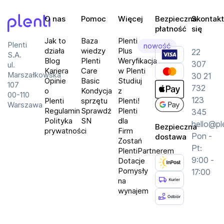
O nas
Pomoc
Więcej
Bezpieczna
Skontakt
płatność
się
Plenti
Jak to
Baza
Plenti
Plenti
nowość
działa
wiedzy
Plus
22
S.A.
Blog
Plenti
Weryfikacja
307
ul.
Kariera
Care
w Plenti
Marszałkowska
30 21
Opinie
Basic
Studiuj
107
732
o
Kondycja
z
00-110
123
Plenti
sprzętu
Plenti!
Warszawa
Regulamin
Sprawdź
Plenti
345
Polityka
SN
dla
hello@pl
Bezpieczna
prywatności
Firm
Pon -
dostawa
Zostań
Pt:
PlentiPartnerem
9:00 -
Dotacje
Pomysły
17:00
na
wynajem