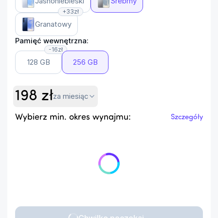
Jasnoniebieski
Srebrny
+33zł
Granatowy
Pamięć wewnętrzna:
-16zł
128 GB
256 GB
198
zł
za miesiąc
Wybierz min. okres wynajmu:
Szczegóły
Chwilkę poczekaj...