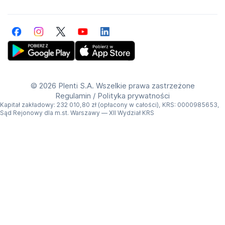
Facebook
Instagram
Twitter
YouTube
LinkedIn
Get Plenti on Google Play Store
Download Plenti on the App Store
©
2026 Plenti S.A. Wszelkie prawa zastrzeżone
Regulamin
/
Polityka prywatności
Kapitał zakładowy: 232 010,80 zł (opłacony w całości), KRS: 0000985653,
Sąd Rejonowy dla m.st. Warszawy — XII Wydział KRS