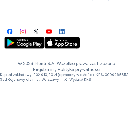
Facebook
Instagram
Twitter
YouTube
LinkedIn
Get Plenti on Google Play Store
Download Plenti on the App Store
©
2026 Plenti S.A. Wszelkie prawa zastrzeżone
Regulamin
/
Polityka prywatności
Kapitał zakładowy: 232 010,80 zł (opłacony w całości), KRS: 0000985653,
Sąd Rejonowy dla m.st. Warszawy — XII Wydział KRS