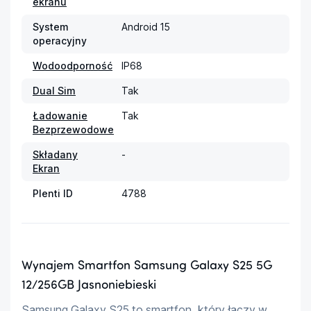
ekranu
System
Android 15
operacyjny
Wodoodporność
IP68
Dual Sim
Tak
Ładowanie
Tak
Bezprzewodowe
Składany
-
Ekran
Plenti ID
4788
Wynajem Smartfon Samsung Galaxy S25 5G
12/256GB Jasnoniebieski
Samsung Galaxy S25 to smartfon, który łączy w 