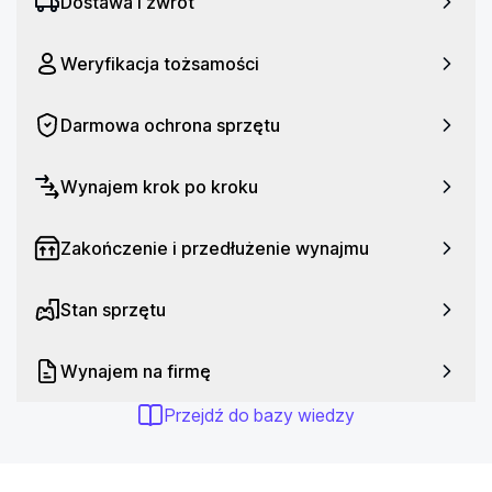
Dostawa i zwrot
NFC: Tak
5G: Tak
Weryfikacja tożsamości
Kolor obudowy: Jasnoniebieski
Darmowa ochrona sprzętu
Wynajem krok po kroku
Zakończenie i przedłużenie wynajmu
Stan sprzętu
Wynajem na firmę
Przejdź do bazy wiedzy