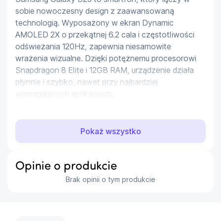
sobie nowoczesny design z zaawansowaną 
technologią. Wyposażony w ekran Dynamic 
AMOLED 2X o przekątnej 6.2 cala i częstotliwości 
odświeżania 120Hz, zapewnia niesamowite 
wrażenia wizualne. Dzięki potężnemu procesorowi 
Snapdragon 8 Elite i 12GB RAM, urządzenie działa 
płynnie i szybko, nawet przy najbardziej 
wymagających aplikacjach.
Aparaty
Pokaż wszystko
Galaxy S25 posiada zaawansowany system 
aparatów, w tym 50 MP aparat szerokokątny, 12 
MP ultraszerokokątny i 10 MP teleobiektyw, które 
Opinie o produkcie
pozwalają na uchwycenie każdego szczegółu. 
Brak opinii o tym produkcie
Przedni aparat 12 MP zapewnia doskonałe selfie.
Wydajność i bateria