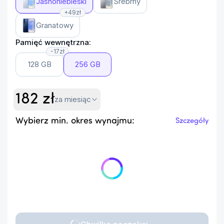
Jasnoniebieski
Srebrny
+49zł
Granatowy
Pamięć wewnętrzna:
-17zł
128 GB
256 GB
182
zł
za miesiąc
Wybierz min. okres wynajmu:
Szczegóły