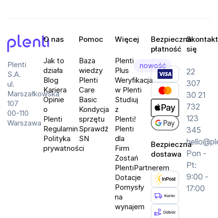
O nas
Pomoc
Więcej
Bezpieczna
Skontakt
płatność
się
Plenti
Jak to
Baza
Plenti
Plenti
nowość
działa
wiedzy
Plus
22
S.A.
Blog
Plenti
Weryfikacja
307
ul.
Kariera
Care
w Plenti
Marszałkowska
30 21
Opinie
Basic
Studiuj
107
732
o
Kondycja
z
00-110
123
Plenti
sprzętu
Plenti!
Warszawa
Regulamin
Sprawdź
Plenti
345
Polityka
SN
dla
hello@pl
Bezpieczna
prywatności
Firm
Pon -
dostawa
Zostań
Pt:
PlentiPartnerem
9:00 -
Dotacje
Pomysły
17:00
na
wynajem