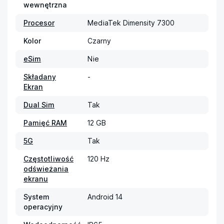
wewnętrzna
Procesor
MediaTek Dimensity 7300
Kolor
Czarny
eSim
Nie
Składany
-
Ekran
Dual Sim
Tak
Pamięć RAM
12 GB
5G
Tak
Częstotliwość
120 Hz
odświeżania
ekranu
System
Android 14
operacyjny