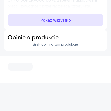
OPPO SUPERVOOC 80 W, zapewnia długotrwałą 
pracę i żywotność przekraczającą cztery lata.
Główne cechy
Pokaż wszystko
Wyświetlacz:
6.7", 2412 x 1080px, AMOLED
Pamięć wbudowana:
256 GB
Opinie o produkcie
Pamięć RAM:
12 GB
Brak opinii o tym produkcie
Aparat:
Tylny 50 Mpx + 8 Mpx + 2 Mpx, Przedni
32 Mpx
Procesor:
MediaTek Dimensity 7300
...
Liczba rdzeni procesora:
Ośmiordzeniowy
System operacyjny:
Android 14
Pojemność akumulatora:
5000 mAh
NFC:
Tak
5G:
Tak
...
Kolor obudowy:
Czarny