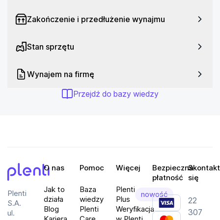
Łączność: 5G, Bluetooth 5.2, NFC, Wi-Fi
Odporność: IPX4
Zakończenie i przedłużenie wynajmu
Dual Sim: Tak
Pojemność 4500 mAh
Stan sprzętu
Kolor: Grafitowy
PN: 5011102072
Wynajem na firmę
Przejdź do bazy wiedzy
O nas
Pomoc
Więcej
Bezpieczna
Skontakt
płatność
się
Plenti
Jak to
Baza
Plenti
Plenti
nowość
działa
wiedzy
Plus
22
S.A.
Blog
Plenti
Weryfikacja
307
ul.
Kariera
Care
w Plenti