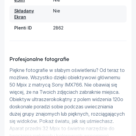
Składany
Nie
Ekran
Plenti ID
2862
Profesjonalne fotografie
Piękne fotografie w słabym oświetleniu? Od teraz to 
możliwe. Wszystko dzięki obiektywowi głównemu 
50 Mpix z matrycą Sony IMX766. Nie obawiaj się 
więcej, że na Twoich zdjęciach zabraknie miejsca. 
Obiektyw ultraszerokokątny z polem widzenia 120o  
doskonale poradzi sobie podczas uwieczniania 
dużej grupy znajomych lub pięknych, rozciągających 
się widoków. Pokaż światu, jak się uśmiechasz. 
Aparat przedni 32 Mpix to świetne narzędzie do 
tworzenia pięknych i kolorowych wspomnień.