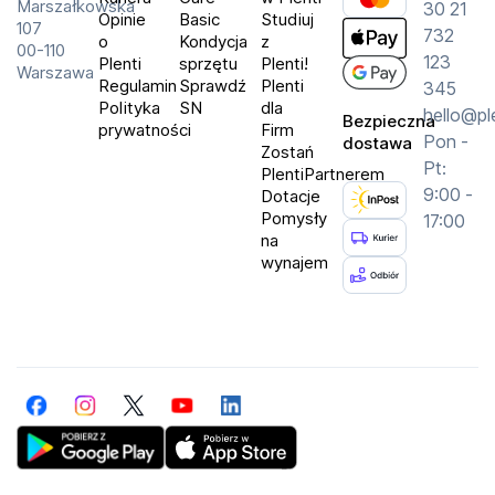
Marszałkowska
30 21
Opinie
Basic
Studiuj
107
732
o
Kondycja
z
00-110
123
Plenti
sprzętu
Plenti!
Warszawa
Regulamin
Sprawdź
Plenti
345
Polityka
SN
dla
hello@pl
Bezpieczna
prywatności
Firm
Pon -
dostawa
Zostań
Pt:
PlentiPartnerem
9:00 -
Dotacje
Pomysły
17:00
na
wynajem
Facebook
Instagram
Twitter
YouTube
LinkedIn
Get Plenti on Google Play Store
Download Plenti on the App Store