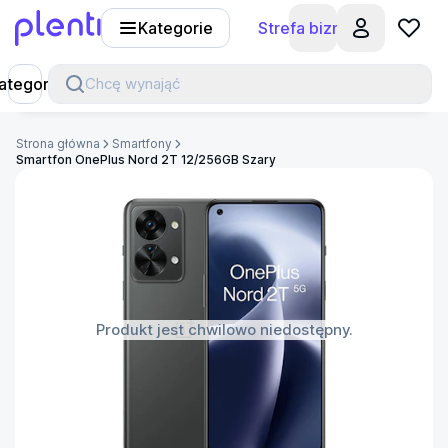
Kategorie
Strefa biznesu
Plenti
ategorie
Chcę wynająć
Strona główna
Smartfony
Smartfon OnePlus Nord 2T 12/256GB Szary
Produkt jest chwilowo niedostępny.