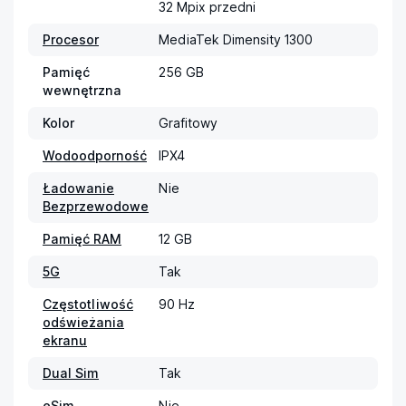
32 Mpix przedni
Procesor
MediaTek Dimensity 1300
Pamięć
256 GB
wewnętrzna
Kolor
Grafitowy
Wodoodporność
IPX4
Ładowanie
Nie
Bezprzewodowe
Pamięć RAM
12 GB
5G
Tak
Częstotliwość
90 Hz
odświeżania
ekranu
Dual Sim
Tak
eSim
Nie