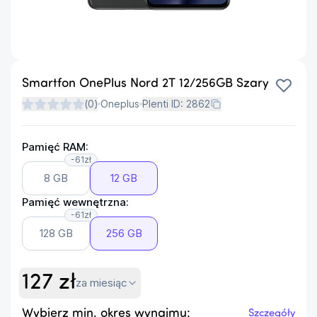
Smartfon OnePlus Nord 2T 12/256GB Szary
(
0
)
Oneplus
Plenti ID:
2862
Pamięć RAM:
-61zł
8 GB
12 GB
Pamięć wewnętrzna:
-61zł
128 GB
256 GB
127
zł
za miesiąc
Wybierz min. okres wynajmu:
Szczegóły