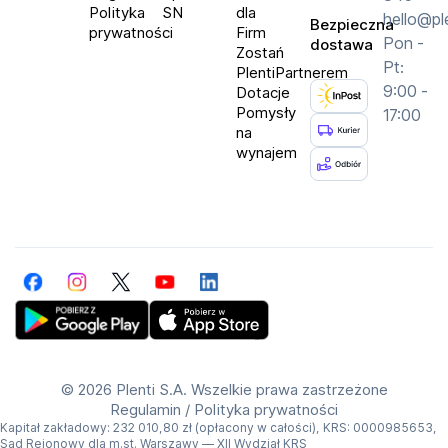
Polityka
SN
dla
hello@pl
Bezpieczna
prywatności
Firm
Pon -
dostawa
Zostań
Pt:
PlentiPartnerem
9:00 -
Dotacje
Pomysły
17:00
na
wynajem
Facebook
Instagram
Twitter
YouTube
LinkedIn
Get Plenti on Google Play Store
Download Plenti on the App Store
©
2026 Plenti S.A. Wszelkie prawa zastrzeżone
Regulamin
/
Polityka prywatności
Kapitał zakładowy: 232 010,80 zł (opłacony w całości), KRS: 0000985653,
Sąd Rejonowy dla m.st. Warszawy — XII Wydział KRS