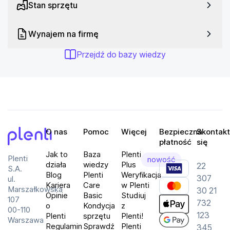
Stan sprzętu
Wynajem na firmę
Przejdź do bazy wiedzy
O nas
Pomoc
Więcej
Bezpieczna
Skontakt
płatność
się
Plenti
Jak to
Baza
Plenti
Plenti
nowość
działa
wiedzy
Plus
22
S.A.
Blog
Plenti
Weryfikacja
307
ul.
Kariera
Care
w Plenti
Marszałkowska
30 21
Opinie
Basic
Studiuj
107
732
o
Kondycja
z
00-110
123
Plenti
sprzętu
Plenti!
Warszawa
Regulamin
Sprawdź
Plenti
345