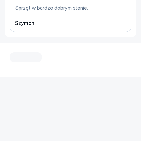
INFINIX Note 40 Pro oferuje szybkie ładowanie 
Sprzęt w bardzo dobrym stanie.
70W, które pozwala naładować urządzenie do 50% 
w zaledwie 16 minut. Dzięki funkcji 
Szymon
bezprzewodowego ładowania i etui MagCase, 
ładowanie staje się jeszcze wygodniejsze.
Specyfikacja:
...
Wyświetlacz: 6.78", 2436 x 1080px, AMOLED
Pamięć wbudowana: 256 GB
Pamięć RAM: 12 GB
Aparat: Tylny 108 Mpx + 2x2 Mpx, Przedni 32 Mpx
Procesor: MediaTek Helio G99 Ultimate
...
System operacyjny: Android 14
Pojemność akumulatora: 5000 mAh
NFC: Tak
Kolor obudowy: Zielony
...