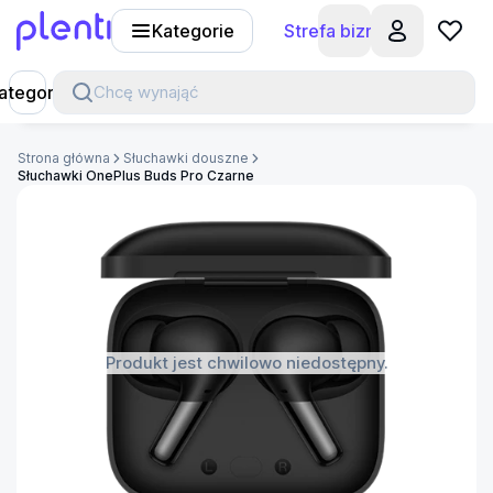
Kategorie
Strefa biznesu
Plenti
ategorie
Chcę wynająć
Strona główna
Słuchawki douszne
Słuchawki OnePlus Buds Pro Czarne
Produkt jest chwilowo niedostępny.