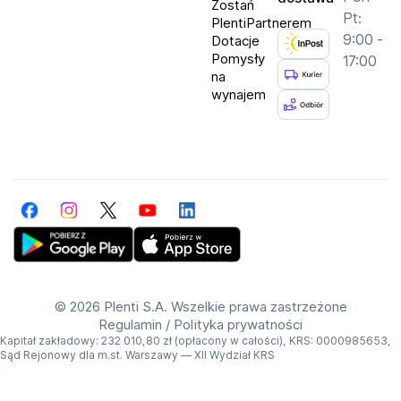
Zostań
Pt:
Budowa słuchawek: Dokanałowe
PlentiPartnerem
9:00 -
Dotacje
System Audio: Stereo 2.0
Pomysły
17:00
Redukcja Hałasu: Aktywna - ANC
na
wynajem
Średnica membran: 11mm
Pasmo Przenoszenia: 20 ~ 20000 Hz
Czas pracy: Do 38h (przy użyciu etui ładującego)
Odporność: IP55
Kolor: Czarno-srebrny
Facebook
Instagram
Twitter
YouTube
LinkedIn
PN: 5481100076
Get Plenti on Google Play Store
Download Plenti on the App Store
©
2026 Plenti S.A. Wszelkie prawa zastrzeżone
Regulamin
/
Polityka prywatności
Kapitał zakładowy: 232 010,80 zł (opłacony w całości), KRS: 0000985653,
Sąd Rejonowy dla m.st. Warszawy — XII Wydział KRS