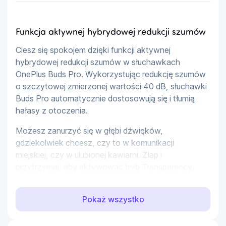
Funkcja aktywnej hybrydowej redukcji szumów
Ciesz się spokojem dzięki funkcji aktywnej 
hybrydowej redukcji szumów w słuchawkach 
OnePlus Buds Pro. Wykorzystując redukcję szumów 
o szczytowej zmierzonej wartości 40 dB, słuchawki 
Buds Pro automatycznie dostosowują się i tłumią 
hałasy z otoczenia.
Możesz zanurzyć się w głębi dźwięków, 
gdziekolwiek chcesz, czy to w komunikacji 
miejskiej, czy w ulubionej kawiarni. Złap i 
przytrzymaj, aby aktywować tryb Transparency, 
który pozwala skupić się na muzyce w domu oraz 
zachować uwagę na drodze.
Pokaż wszystko
Dźwięk wysokiej jakości