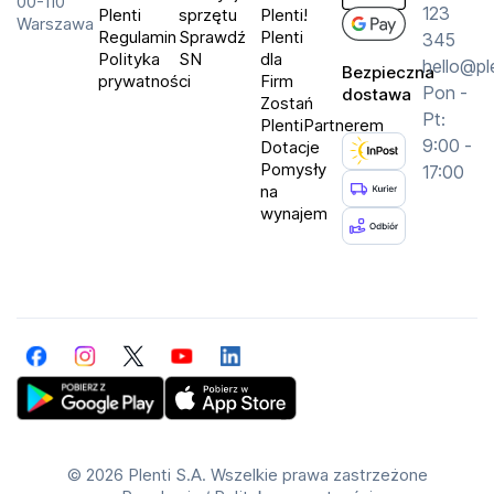
00-110
123
Plenti
sprzętu
Plenti!
Warszawa
Regulamin
Sprawdź
Plenti
345
Polityka
SN
dla
hello@pl
Bezpieczna
prywatności
Firm
Pon -
dostawa
Zostań
Pt:
PlentiPartnerem
9:00 -
Dotacje
Pomysły
17:00
na
wynajem
Facebook
Instagram
Twitter
YouTube
LinkedIn
Get Plenti on Google Play Store
Download Plenti on the App Store
©
2026 Plenti S.A. Wszelkie prawa zastrzeżone