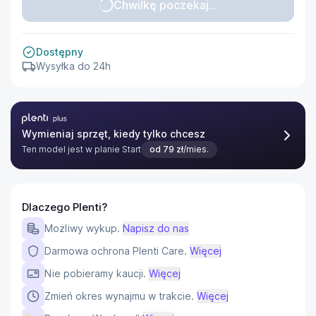
Chwilkę poczekaj...
Dostępny
Wysyłka do 24h
Plenti Plus
Wymieniaj sprzęt, kiedy tylko chcesz
Ten model jest w planie
Start
od
79
zł
/mies.
Dlaczego Plenti?
Możliwy wykup.
Napisz do nas
Darmowa ochrona Plenti Care.
Więcej
Nie pobieramy kaucji.
Więcej
Zmień okres wynajmu w trakcie.
Więcej