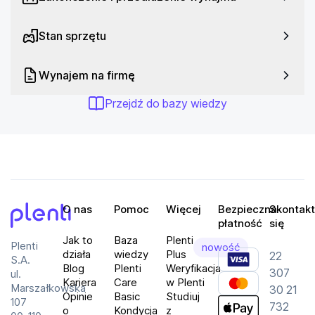
Kolor: Czarny
Stan sprzętu
Wynajem na firmę
Przejdź do bazy wiedzy
O nas
Pomoc
Więcej
Bezpieczna
Skontakt
płatność
się
Plenti
Jak to
Baza
Plenti
Plenti
nowość
działa
wiedzy
Plus
22
S.A.
Blog
Plenti
Weryfikacja
307
ul.
Kariera
Care
w Plenti
Marszałkowska
30 21
Opinie
Basic
Studiuj
107
732
o
Kondycja
z