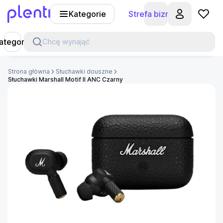
Kategorie
Strefa biznesu
Plenti
ategorie
Chcę wynająć
Strona główna
Słuchawki douszne
Słuchawki Marshall Motif II ANC Czarny