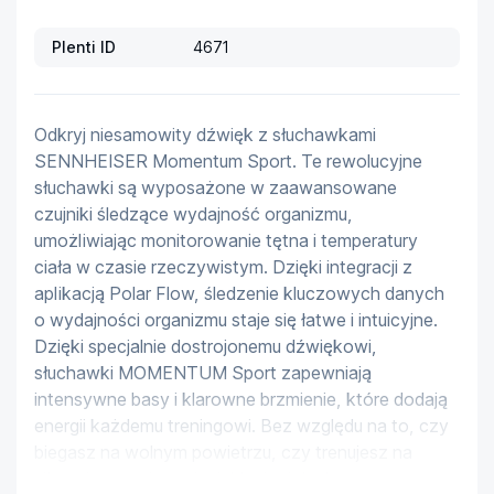
Plenti ID
4671
Odkryj niesamowity dźwięk z słuchawkami 
SENNHEISER Momentum Sport. Te rewolucyjne 
słuchawki są wyposażone w zaawansowane 
czujniki śledzące wydajność organizmu, 
umożliwiając monitorowanie tętna i temperatury 
ciała w czasie rzeczywistym. Dzięki integracji z 
aplikacją Polar Flow, śledzenie kluczowych danych 
o wydajności organizmu staje się łatwe i intuicyjne. 
Dzięki specjalnie dostrojonemu dźwiękowi, 
słuchawki MOMENTUM Sport zapewniają 
intensywne basy i klarowne brzmienie, które dodają 
energii każdemu treningowi. Bez względu na to, czy 
biegasz na wolnym powietrzu, czy trenujesz na 
siłowni, poczujesz się, jakbyś miał własnego 