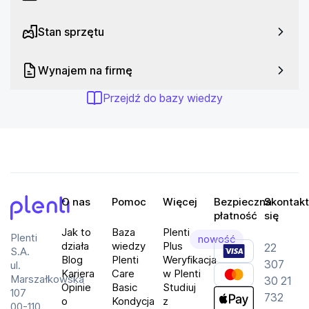
Dedykowana aplikacja, Etui z funkcją ładowania, 
IP55, Kończenie rozmów, Odbieranie połączeń, 
Stan sprzętu
Odporny na kurz, Pomiar temperatury ciała, Pomiar 
tętna, Profile Bluetooth A2DP, AVRCP, HFP, SBC, 
AAC, aptX, Sterowanie dotykowe, Szybkie 
Wynajem na firmę
ładowanie, Technologia Powered by Polar, Zasięg: 
Przejdź do bazy wiedzy
40 m - Kolor: Czarny
O nas
Pomoc
Więcej
Bezpieczna
Skontakt
płatność
się
Plenti
Jak to
Baza
Plenti
Plenti
nowość
działa
wiedzy
Plus
22
S.A.
Blog
Plenti
Weryfikacja
307
ul.
Kariera
Care
w Plenti
Marszałkowska
30 21
Opinie
Basic
Studiuj
107
732
o
Kondycja
z
00-110