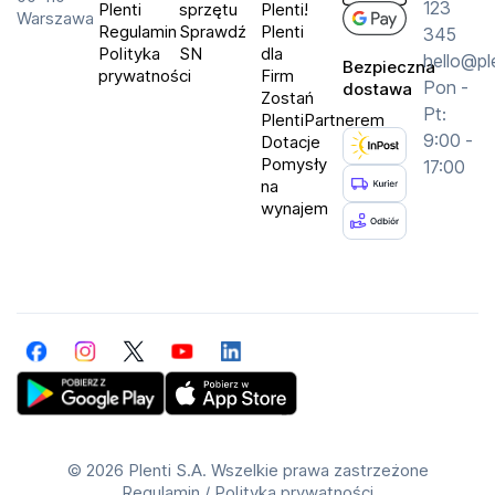
123
Plenti
sprzętu
Plenti!
Warszawa
Regulamin
Sprawdź
Plenti
345
Polityka
SN
dla
hello@pl
Bezpieczna
prywatności
Firm
Pon -
dostawa
Zostań
Pt:
PlentiPartnerem
9:00 -
Dotacje
Pomysły
17:00
na
wynajem
Facebook
Instagram
Twitter
YouTube
LinkedIn
Get Plenti on Google Play Store
Download Plenti on the App Store
©
2026 Plenti S.A. Wszelkie prawa zastrzeżone
Regulamin
/
Polityka prywatności