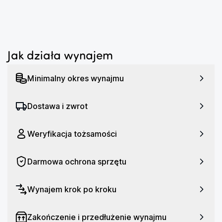
...
treningu, który nie tylko dostarcza doskonałego 
dźwięku, ale także monitoruje i wspiera Twoją 
wydajność. Odkryj nowy wymiar treningu dzięki 
słuchawkom MOMENTUM Sport i przekrocz granice 
Jak działa wynajem
swoich możliwości. Zasil swoje treningi na dłużej 
dzięki słuchawkom MOMENTUM Sport, które 
Minimalny okres wynajmu
oferują imponującą żywotność baterii. Do 24-godzin 
odtwarzania, dzięki czemu nie musisz martwić się o 
przerwy w muzyce podczas treningu. Szybkie 
Dostawa i zwrot
ładowanie zapewnia także około 45 minut 
odtwarzania po zaledwie 10 minutach ładowania, 
Weryfikacja tożsamości
umożliwiając Ci kontynuowanie treningu bez długich 
przerw. - Typ słuchawek: Dokanałowe - 
Darmowa ochrona sprzętu
Przeznaczenie: Do telefonów - Transmisja 
bezprzewodowa: Bluetooth - Pasmo przenoszenia: 
15 - 18000 Hz - Aktywna redukcja szumów (ANC): 
Wynajem krok po kroku
Tak - Funkcje dodatkowe: 6 mikrofonów, Aplikacja 
Polar Flow, Bluetooth 5.2, Czas ładowania: 1.5h, 
Zakończenie i przedłużenie wynajmu