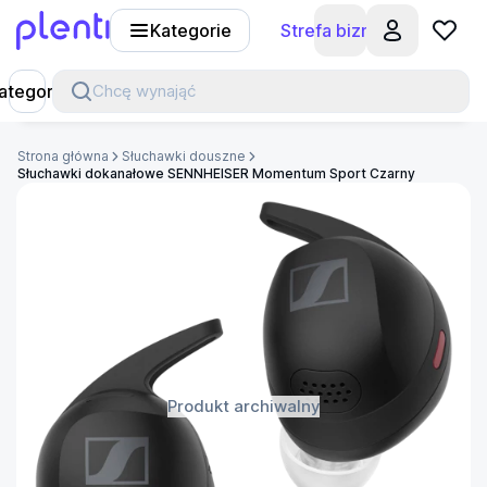
Kategorie
Strefa biznesu
Plenti
ategorie
Chcę wynająć
Strona główna
Słuchawki douszne
Słuchawki dokanałowe SENNHEISER Momentum Sport Czarny
Produkt archiwalny