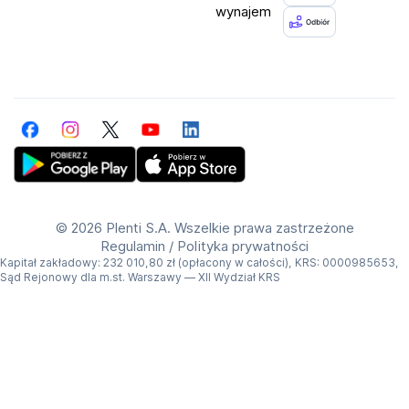
wynajem
Facebook
Instagram
Twitter
YouTube
LinkedIn
Get Plenti on Google Play Store
Download Plenti on the App Store
©
2026 Plenti S.A. Wszelkie prawa zastrzeżone
Regulamin
/
Polityka prywatności
Kapitał zakładowy: 232 010,80 zł (opłacony w całości), KRS: 0000985653,
Sąd Rejonowy dla m.st. Warszawy — XII Wydział KRS