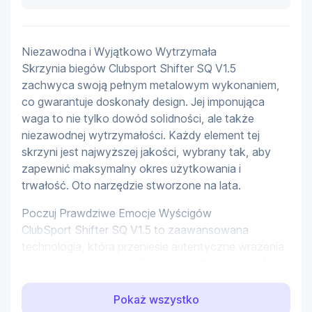
Niezawodna i Wyjątkowo Wytrzymała

Skrzynia biegów Clubsport Shifter SQ V1.5 
zachwyca swoją pełnym metalowym wykonaniem, 
co gwarantuje doskonały design. Jej imponująca 
waga to nie tylko dowód solidności, ale także 
niezawodnej wytrzymałości. Każdy element tej 
skrzyni jest najwyższej jakości, wybrany tak, aby 
zapewnić maksymalny okres użytkowania i 
trwałość. Oto narzędzie stworzone na lata.
Poczuj Prawdziwe Emocje Wyścigów

ClubSport Shifter SQ V1.5 to zaawansowana 
technologia, która przeniesie autentyczne wrażenia 
z wyścigów prosto do Twojego centrum rozrywki w 
domu. To nie jest zwykła skrzynia biegów - to 
kawałek prawdziwego toru, który wkracza do 
Pokaż wszystko