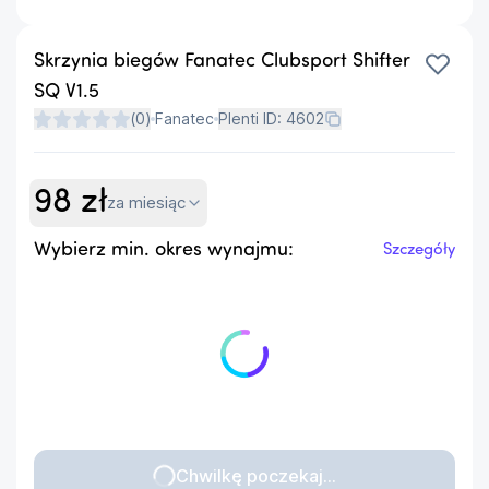
Skrzynia biegów Fanatec Clubsport Shifter
SQ V1.5
(
0
)
Fanatec
Plenti ID:
4602
98
zł
za miesiąc
Wybierz min. okres wynajmu:
Szczegóły
Chwilkę poczekaj...