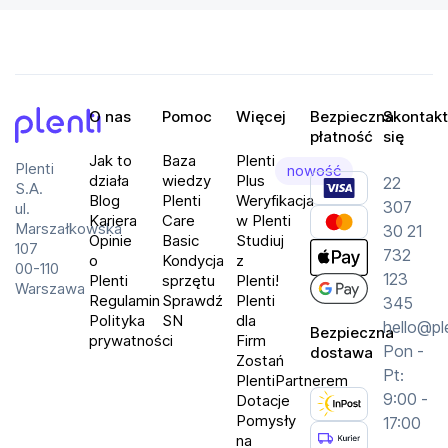
O nas
Pomoc
Więcej
Bezpieczna
Skontakt
płatność
się
Plenti
Jak to
Baza
Plenti
Plenti
nowość
działa
wiedzy
Plus
22
S.A.
Blog
Plenti
Weryfikacja
307
ul.
Kariera
Care
w Plenti
Marszałkowska
30 21
Opinie
Basic
Studiuj
107
732
o
Kondycja
z
00-110
123
Plenti
sprzętu
Plenti!
Warszawa
Regulamin
Sprawdź
Plenti
345
Polityka
SN
dla
hello@pl
Bezpieczna
prywatności
Firm
Pon -
dostawa
Zostań
Pt:
PlentiPartnerem
9:00 -
Dotacje
Pomysły
17:00
na