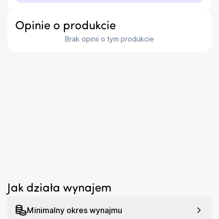
Twojego świata. Teraz możesz poczuć się jak 
prawdziwy kierowca wyścigowy.
Opinie o produkcie
Emulacja Porsche 911

Brak opinii o tym produkcie
ClubSport Shifter SQ V1.5 to 7 prędkości w 
tradycyjnym układzie H-Pattern, tak jak w 
legendarnym Porsche 911. Naciśnięcie w dół skrzyni 
biegów, aby wrzucić 7. bieg lub wstecz, zapobiega 
...
błędnemu przełożeniu i pomaga Ci osiągnąć jeszcze 
wyższe prędkości. To prawdziwy kawałek historii 
wyścigów w Twoim salonie.
Przełączaj się Z Elegancją

...
ClubSport Shifter SQ V1.5 oferuje zarówno tryb H-
Pattern, jak i sekwencyjny, co daje większą 
elastyczność i komfort podczas jazdy. Możesz 
swobodnie przełączać się między nimi, nie musząc 
Jak działa wynajem
odłączać ani resetować skrzyni biegów, nie 
zdejmując nawet pokrętła, ani nie potrzebując 
Minimalny okres wynajmu
narzędzi. Teraz Twój sposób jazdy może być tak 