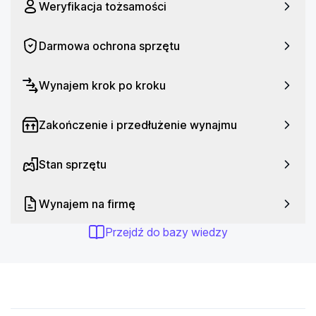
codziennym ładowaniu i skup się na tym, co 
Weryfikacja tożsamości
najważniejsze.
Darmowa ochrona sprzętu
W zestawie:
Silikonowy pasek
Wynajem krok po kroku
Kabel do ładowania
Zakończenie i przedłużenie wynajmu
Wybierz Samsung Galaxy Watch Ultra (2025) 
Tytanowy Niebieski LTE, jeśli oczekujesz od 
smartwatcha niezawodności, funkcjonalności i 
Stan sprzętu
nowoczesnego stylu.
Wynajem na firmę
Przejdź do bazy wiedzy