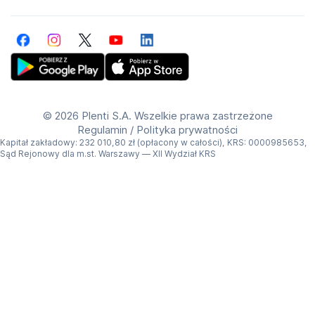
Facebook
Instagram
Twitter
YouTube
LinkedIn
Get Plenti on Google Play Store
Download Plenti on the App Store
©
2026 Plenti S.A. Wszelkie prawa zastrzeżone
Regulamin
/
Polityka prywatności
Kapitał zakładowy: 232 010,80 zł (opłacony w całości), KRS: 0000985653,
Sąd Rejonowy dla m.st. Warszawy — XII Wydział KRS