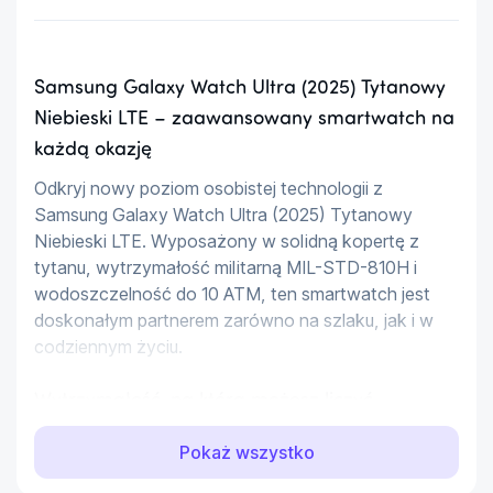
Samsung Galaxy Watch Ultra (2025) Tytanowy
Niebieski LTE – zaawansowany smartwatch na
każdą okazję
Odkryj nowy poziom osobistej technologii z 
Samsung Galaxy Watch Ultra (2025) Tytanowy 
Niebieski LTE. Wyposażony w solidną kopertę z 
tytanu, wytrzymałość militarną MIL-STD-810H i 
wodoszczelność do 10 ATM, ten smartwatch jest 
doskonałym partnerem zarówno na szlaku, jak i w 
codziennym życiu.
Wytrzymałość, na którą możesz liczyć
Zegarek wykonany z tytanu, spełniający normę MIL-
Pokaż wszystko
STD-810H i pyłoszczelność IP68, jest gotowy na 
najtrudniejsze warunki. Możesz swobodnie 