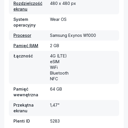
Rozdzielczość
480 x 480 px
ekranu
System
Wear OS
operacyjny
Procesor
Samsung Exynos W1000
Pamięć RAM
2 GB
Łączność
4G (LTE)

eSIM

WiFi

Bluetooth

NFC
Pamięć
64 GB
wewnętrzna
Przekątna
1,47"
ekranu
Plenti ID
5283