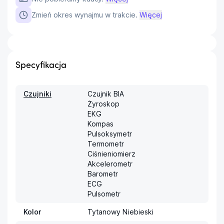
Zmień okres wynajmu w trakcie.
Więcej
Specyfikacja
Czujniki
Czujnik BIA

Żyroskop

EKG

Kompas

Pulsoksymetr

Termometr

Ciśnieniomierz

Akcelerometr

Barometr

ECG

Pulsometr
Kolor
Tytanowy Niebieski