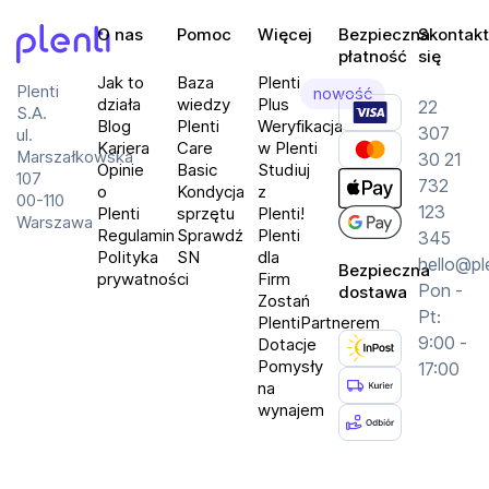
O nas
Pomoc
Więcej
Bezpieczna
Skontakt
płatność
się
Plenti
Jak to
Baza
Plenti
Plenti
nowość
działa
wiedzy
Plus
22
S.A.
Blog
Plenti
Weryfikacja
307
ul.
Kariera
Care
w Plenti
Marszałkowska
30 21
Opinie
Basic
Studiuj
107
732
o
Kondycja
z
00-110
123
Plenti
sprzętu
Plenti!
Warszawa
Regulamin
Sprawdź
Plenti
345
Polityka
SN
dla
hello@pl
Bezpieczna
prywatności
Firm
Pon -
dostawa
Zostań
Pt:
PlentiPartnerem
9:00 -
Dotacje
Pomysły
17:00
na
wynajem