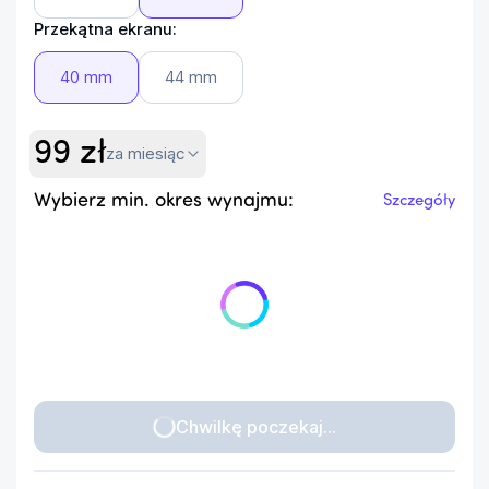
Przekątna ekranu:
40 mm
44 mm
99
zł
za miesiąc
Wybierz min. okres wynajmu:
Szczegóły
Chwilkę poczekaj...