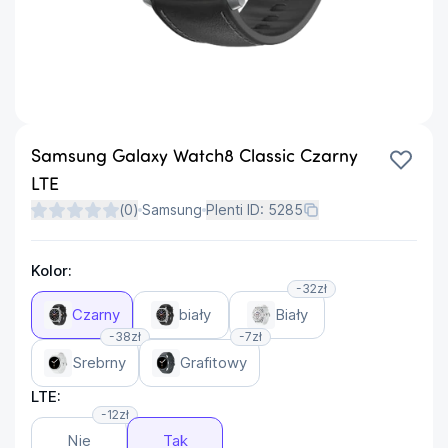
Samsung Galaxy Watch8 Classic Czarny
LTE
(
0
)
Samsung
Plenti ID:
5285
Kolor:
-32zł
Czarny
biały
Biały
-38zł
-7zł
Srebrny
Grafitowy
LTE:
-12zł
Nie
Tak