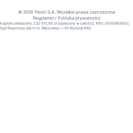
Get Plenti on Google Play Store
Download Plenti on the App Store
©
2026 Plenti S.A. Wszelkie prawa zastrzeżone
Regulamin
/
Polityka prywatności
Kapitał zakładowy: 232 010,80 zł (opłacony w całości), KRS: 0000985653,
Sąd Rejonowy dla m.st. Warszawy — XII Wydział KRS