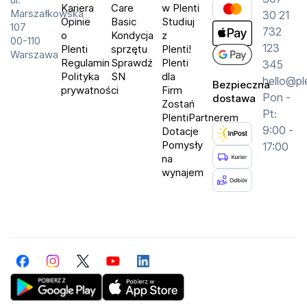
Kariera
Care
w Plenti
Marszałkowska
30 21
Opinie
Basic
Studiuj
107
732
o
Kondycja
z
00-110
123
Plenti
sprzętu
Plenti!
Warszawa
Regulamin
Sprawdź
Plenti
345
Polityka
SN
dla
hello@pl
Bezpieczna
prywatności
Firm
Pon -
dostawa
Zostań
Pt:
PlentiPartnerem
9:00 -
Dotacje
Pomysły
17:00
na
wynajem
Facebook
Instagram
Twitter
YouTube
LinkedIn