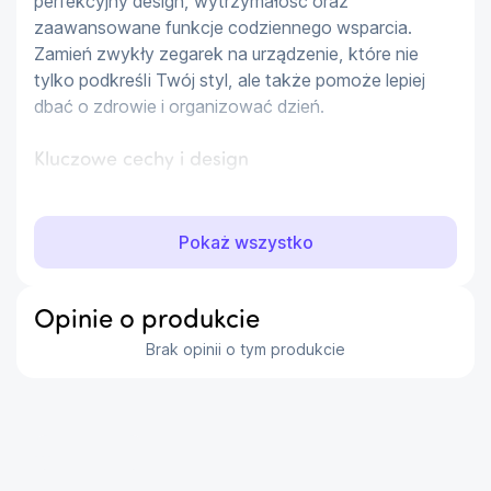
perfekcyjny design, wytrzymałość oraz 
zaawansowane funkcje codziennego wsparcia. 
Zamień zwykły zegarek na urządzenie, które nie 
tylko podkreśli Twój styl, ale także pomoże lepiej 
dbać o zdrowie i organizować dzień.
Kluczowe cechy i design
Wyświetlacz AMOLED 1,34”
– jasny i wyrazisty
obraz, idealny w każdych warunkach
Pokaż wszystko
Koperta 46 mm, czarny pasek, srebrna koperta
–
klasyczny styl i wygoda na co dzień
Wytrzymałość na wodę i pył
– standard 5 ATM,
Opinie o produkcie
IP68 oraz normy MIL-STD-810H gwarantują
Brak opinii o tym produkcie
odporność w każdej sytuacji
Łączność i płynność działania
...
Pełna mobilność dzięki 4G LTE
– pozostawaj
online i odbieraj połączenia nawet bez telefonu