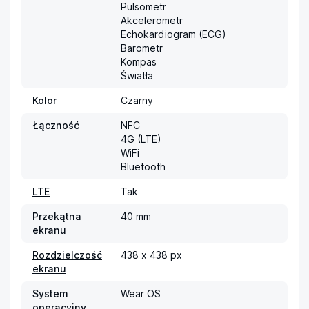
Pulsometr

Akcelerometr

Echokardiogram (ECG)

Barometr

Kompas

Światła
Kolor
Czarny
Łączność
NFC

4G (LTE)

WiFi

Bluetooth
LTE
Tak
Przekątna
40 mm
ekranu
Rozdzielczość
438 x 438 px
ekranu
System
Wear OS
operacyjny