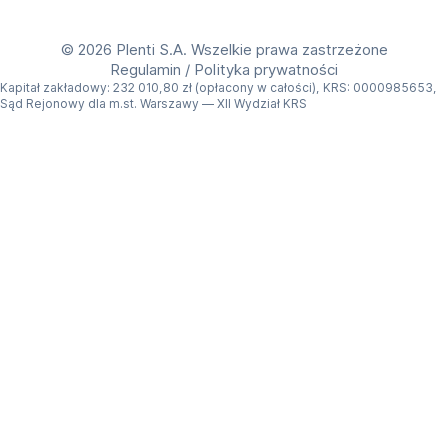
Get Plenti on Google Play Store
Download Plenti on the App Store
©
2026 Plenti S.A. Wszelkie prawa zastrzeżone
Regulamin
/
Polityka prywatności
Kapitał zakładowy: 232 010,80 zł (opłacony w całości), KRS: 0000985653,
Sąd Rejonowy dla m.st. Warszawy — XII Wydział KRS