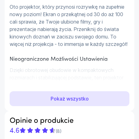
Oto projektor, który przynosi rozrywkę na zupełnie 
nowy poziom! Ekran o przekątnej od 30 do aż 100 
cali sprawia, że Twoje ulubione filmy, gry i 
prezentacje nabierają życia. Przeniknij do świata 
kinowych doznań w zaciszu swojego domu. To 
więcej niż projekcja - to immersja w każdy szczegół!
Nieograniczone Możliwości Ustawienia
Dzięki obrotowej obudowie w kompaktowych 
rozmiarach i stabilizującej podstawie, ten projektor 
oferuje nieograniczone możliwości ustawienia. 
Wyświetl swoje treści na każdej powierzchni i pod 
Pokaż wszystko
dowolnym kątem. Teraz niezależnie od tego, czy to 
ma być filmowy wieczór w salonie czy prezentacja 
w biurze, osiągniesz idealny kadr bez trudu.
Opinie o produkcie
Perfekcyjna Wyrazistość i Prostokątny Kadr
4.6
(
8
)