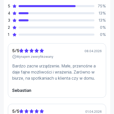
Zapomnij o ręcznych regulacjach! Nasz Projektor 
5
75
%
SAMSUNG The Freestyle gen 2. samoczynnie 
4
13
%
koryguje przekrzywiony obraz, zapewniając idealnie 
prostokątny kadr. Dzięki automatycznej funkcji 
3
13
%
ustawiania ostrości, Twój film zyska perfekcyjną 
2
0
%
wyrazistość w zaledwie kilka sekund. Odtwarzaj 
1
0
%
swoje treści z absolutnym komfortem i jakością.
Specyfikacja:
5
/
5
08.04.2026
Wynajem zweryfikowany
-Jasność [ANSI lumen]: 550

-Rozdzielczość podstawowa: Full HD (1920 x 1080)

Bardzo zacne urządzenie. Małe, przenośne a
-Wielkość obrazu: 30 cali - 100 cali

daje fajne możliwości i wrażenia. Zarówno w
-Waga [kg]: 0.8
biurze, na spotkaniach u klienta czy w domu.
Sebastian
5
/
5
01.04.2026