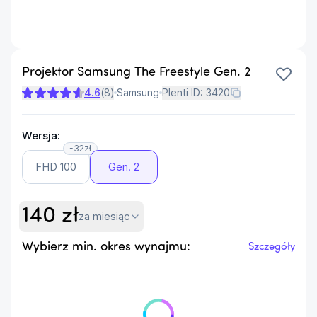
Projektor Samsung The Freestyle Gen. 2
4.6
(
8
)
Samsung
Plenti ID:
3420
Wersja:
-32zł
FHD 100
Gen. 2
140
zł
za miesiąc
Wybierz min. okres wynajmu:
Szczegóły