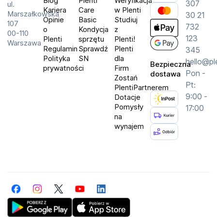
Blog
Plenti
Weryfikacja
307
ul.
Kariera
Care
w Plenti
Marszałkowska
30 21
Opinie
Basic
Studiuj
107
732
o
Kondycja
z
00-110
123
Plenti
sprzętu
Plenti!
Warszawa
Regulamin
Sprawdź
Plenti
345
Polityka
SN
dla
hello@pl
Bezpieczna
prywatności
Firm
Pon -
dostawa
Zostań
Pt:
PlentiPartnerem
9:00 -
Dotacje
Pomysły
17:00
na
wynajem
Facebook
Instagram
Twitter
YouTube
LinkedIn