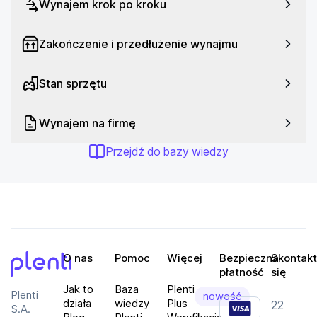
Wynajem krok po kroku
Zakończenie i przedłużenie wynajmu
Stan sprzętu
Wynajem na firmę
Przejdź do bazy wiedzy
O nas
Pomoc
Więcej
Bezpieczna
Skontakt
płatność
się
Plenti
Jak to
Baza
Plenti
Plenti
nowość
działa
wiedzy
Plus
22
S.A.