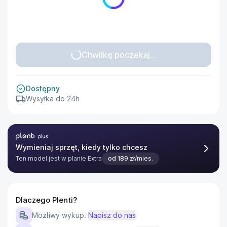
Chwilkę poczekaj...
Dostępny
Wysyłka do 24h
Plenti Plus
Wymieniaj sprzęt, kiedy tylko chcesz
Ten model jest w planie
Extra
od
189
zł
/mies.
Dlaczego Plenti?
Możliwy wykup.
Napisz do nas