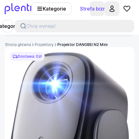
Kategorie
Strefa biznesu
Plenti
ategorie
Chcę wynająć
Strona główna
Projektory
Projektor DANGBEI N2 Mini
Dostawa: 0zł