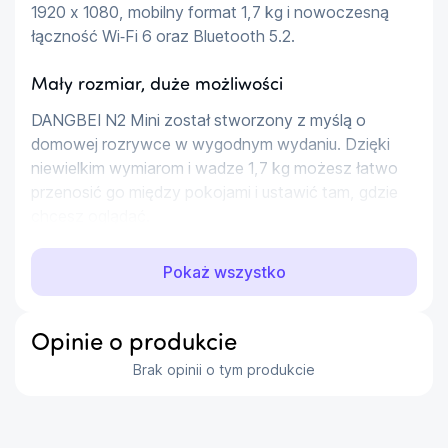
1920 x 1080, mobilny format 1,7 kg i nowoczesną 
łączność Wi‑Fi 6 oraz Bluetooth 5.2.
Mały rozmiar, duże możliwości
DANGBEI N2 Mini został stworzony z myślą o 
domowej rozrywce w wygodnym wydaniu. Dzięki 
niewielkim wymiarom i wadze 1,7 kg możesz łatwo 
przenosić go między pokojami i ustawić tam, gdzie 
chcesz oglądać.
Wyraźny obraz Full HD
Pokaż wszystko
Rozdzielczość Full HD 1920 x 1080 zapewnia 
szczegółowy i czytelny obraz, który dobrze 
Opinie o produkcie
sprawdza się podczas oglądania filmów, seriali, 
Brak opinii o tym produkcie
sportu czy treści online. Projektor obsługuje 
standardowy format 16:9 i wyświetla obraz o 
przekątnej od 60 do 120 cali, dzięki czemu możesz 
dopasować wielkość projekcji do swojego wnętrza.