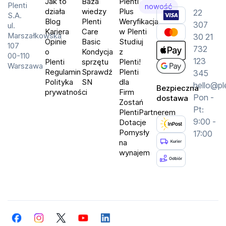
Jak to
Baza
Plenti
Plenti
nowość
działa
wiedzy
Plus
22
Dostępne złącza i komunikacja
S.A.
Blog
Plenti
Weryfikacja
307
ul.
Wi‑Fi 6
Kariera
Care
w Plenti
Marszałkowska
30 21
Opinie
Basic
Studiuj
Bluetooth 5.2
107
732
o
Kondycja
z
00-110
HDMI
123
Plenti
sprzętu
Plenti!
Warszawa
Regulamin
Sprawdź
Plenti
USB
345
Polityka
SN
dla
hello@pl
Bezpieczna
prywatności
Firm
Pon -
dostawa
Trwała technologia LED
Zostań
Pt:
PlentiPartnerem
Zastosowane źródło światła LED oferuje 
9:00 -
Dotacje
żywotność do 30 000 godzin. To rozwiązanie, 
Pomysły
17:00
które sprawdza się przy regularnym użytkowaniu i 
na
wynajem
pozwala cieszyć się rozrywką przez długi czas.
Specyfikacja techniczna
Podstawowe informacje
marka: DANGBEI
Facebook
Instagram
Twitter
YouTube
LinkedIn