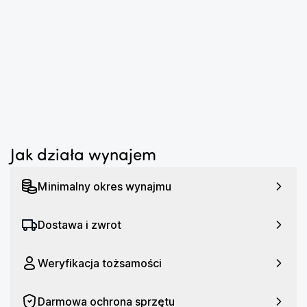
...
Najważniejsze parametry obrazu
rozdzielczość podstawowa: Full HD (1920 x 1080)
jasność: 200 ANSI lumen
...
kontrast: 2000:1
format obrazu: 16:9
przekątna obrazu: 60–120 cali
Jak działa wynajem
Wygodne oglądanie bez dodatkowych
Minimalny okres wynajmu
urządzeń
Zintegrowana aplikacja Netflix pozwala Ci 
Dostawa i zwrot
uruchomić ulubione treści bez podłączania 
zewnętrznego odtwarzacza. To praktyczne 
rozwiązanie, jeśli zależy Ci na prostym i szybkim 
Weryfikacja tożsamości
dostępie do rozrywki.
Darmowa ochrona sprzętu