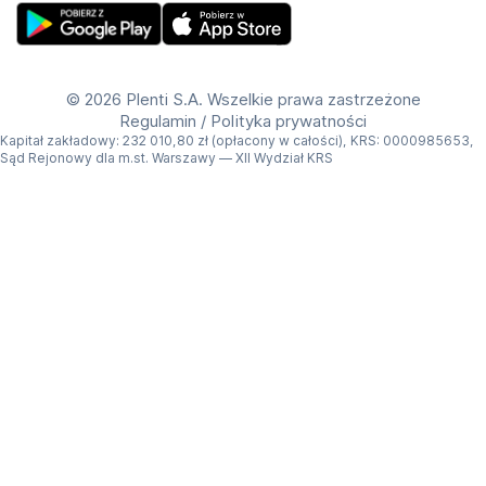
model: N2 Mini
typ matrycy: LCD
Get Plenti on Google Play Store
Download Plenti on the App Store
rozdzielczość: Full HD (1920 x 1080)
©
2026 Plenti S.A. Wszelkie prawa zastrzeżone
jasność: 200 ANSI lumen
Regulamin
/
Polityka prywatności
Kapitał zakładowy: 232 010,80 zł (opłacony w całości), KRS: 0000985653,
kontrast: 2000:1
Sąd Rejonowy dla m.st. Warszawy — XII Wydział KRS
głośniki: tak
żywotność lampy/LED: do 30 000 h
Wymiary i waga
szerokość: 14,9 cm
wysokość: 24,1 cm
długość: 14,3 cm
waga: 1,7 kg
Zawartość zestawu