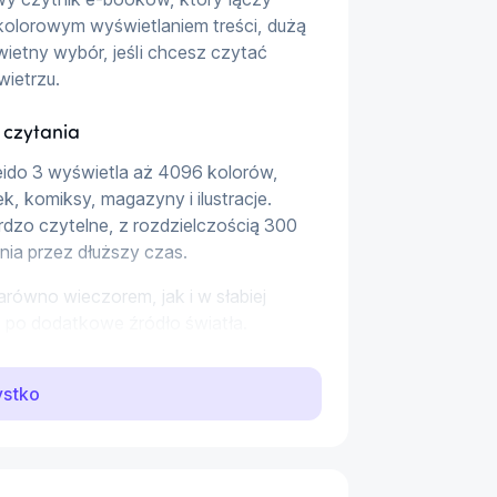
 kolorowym wyświetlaniem treści, dużą 
ietny wybór, jeśli chcesz czytać 
ietrzu.
czytania
eido 3 wyświetla aż 4096 kolorów, 
ek, komiksy, magazyny i ilustracje. 
rdzo czytelne, z rozdzielczością 300 
nia przez dłuższy czas.
równo wieczorem, jak i w słabiej 
a po dodatkowe źródło światła.
ystko
ocesor Quad Core 1,8 GHz, który 
a książek, zmiany ustawień czy obsługi 
 miejsca na obszerną bibliotekę e-