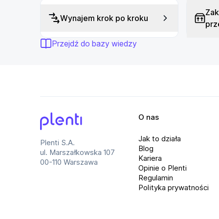
Zak
Wynajem krok po kroku
Szeroka obsługa formatów
prz
PocketBook Era Color obsługuje wiele popular
Przejdź do bazy wiedzy
EPUB i MOBI. Ułatwia to korzystanie z różnych
w budowaniu własnej biblioteki.
Najważniejsze parametry
Ekran
O nas
7 cali
E
Plenti
Jak to działa
1680 x 1264 pikseli
Plenti S.A.
Blog
ul. Marszałkowska 107
Kariera
00-110 Warszawa
Opinie o Plenti
Pamięć
Regulamin
32 GB wbudowanej pamięci
Polityka prywatności
Procesor