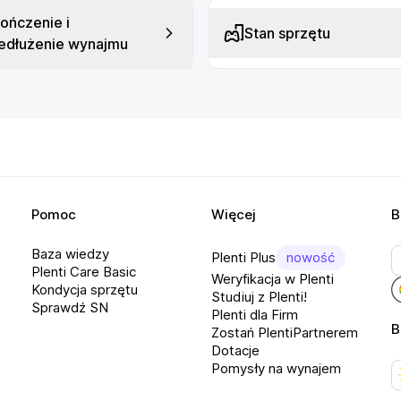
ończenie i
Stan sprzętu
edłużenie wynajmu
nych formatów plików, w tym PDF, 
 źródeł treści i daje większą swobodę 
Pomoc
Więcej
B
-Ink Kaleido 3
Baza wiedzy
Plenti Plus
nowość
Plenti Care Basic
Weryfikacja w Plenti
Kondycja sprzętu
Studiuj z Plenti!
Sprawdź SN
Plenti dla Firm
B
Zostań PlentiPartnerem
Dotacje
Pomysły na wynajem