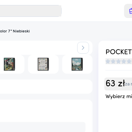
lor 7" Niebieski
POCKETB
63
zł
za 
Wybierz mi