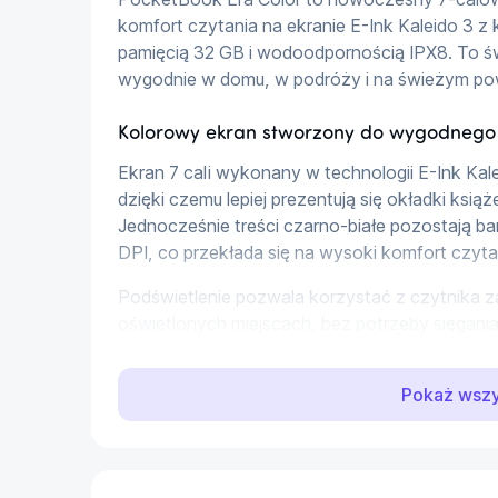
komfort czytania na ekranie E-Ink Kaleido 3 z
pamięcią 32 GB i wodoodpornością IPX8. To św
wygodnie w domu, w podróży i na świeżym pow
Kolorowy ekran stworzony do wygodnego 
Ekran 7 cali wykonany w technologii E-Ink Kal
dzięki czemu lepiej prezentują się okładki książ
Jednocześnie treści czarno-białe pozostają ba
DPI, co przekłada się na wysoki komfort czyta
Podświetlenie pozwala korzystać z czytnika za
oświetlonych miejscach, bez potrzeby sięgani
Wydajność i miejsce na Twoją bibliotekę
Pokaż wsz
PocketBook Era Color został wyposażony w pr
zapewnia sprawne działanie podczas otwierani
interfejsu. Wbudowane 32 GB pamięci dają dużo
booków, dokumentów i innych plików.