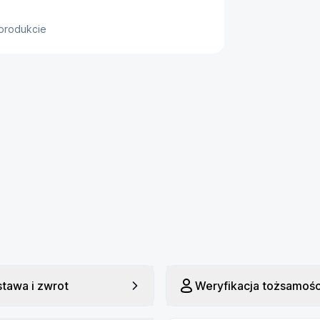
 produkcie
i synchronizować urządzenie, a 
 czytnika w codziennym użytkowaniu. 
yczność i nowoczesne funkcje w lekkim, 
 że czytnik jest lepiej przygotowany 
warunki. Urządzenie może zostać 
inut, więc dobrze sprawdzi się przy 
wanie, a producent deklaruje nawet 
tawa i zwrot
Weryfikacja tożsamośc
się na czytaniu, zamiast często 