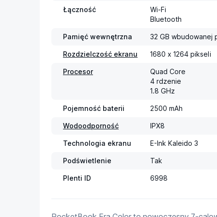
Łączność
Wi-Fi

Bluetooth
Pamięć wewnętrzna
32 GB wbudowanej p
Rozdzielczość ekranu
1680 x 1264 pikseli
Procesor
Quad Core

4 rdzenie

1.8 GHz
Pojemność baterii
2500 mAh
Wodoodporność
IPX8
Technologia ekranu
E-Ink Kaleido 3
Podświetlenie
Tak
Plenti ID
6998
PocketBook Era Color to nowoczesny 7-calow