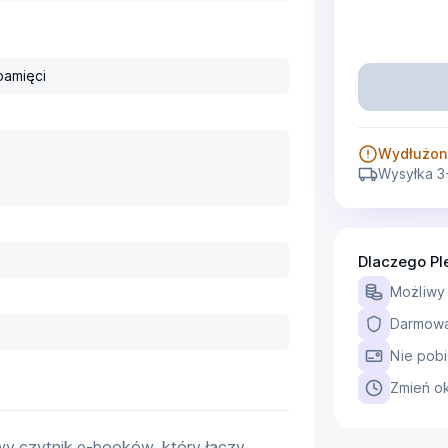
amięci
Wydłużon
Wysyłka 3
Dlaczego Pl
Możliwy
Darmowa 
Nie pobi
Zmień ok
y czytnik e-booków, który łączy 