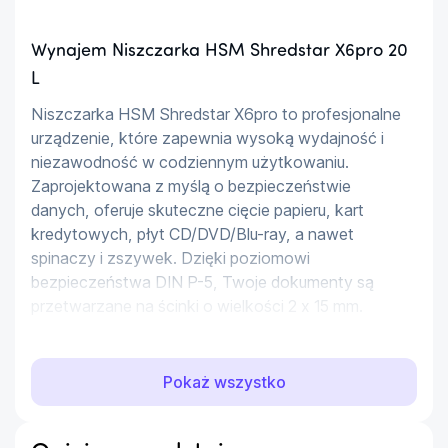
Wynajem Niszczarka HSM Shredstar X6pro 20
L
Niszczarka HSM Shredstar X6pro to profesjonalne 
urządzenie, które zapewnia wysoką wydajność i 
niezawodność w codziennym użytkowaniu. 
Zaprojektowana z myślą o bezpieczeństwie 
danych, oferuje skuteczne cięcie papieru, kart 
kredytowych, płyt CD/DVD/Blu-ray, a nawet 
spinaczy i zszywek. Dzięki poziomowi 
bezpieczeństwa DIN P-5, Twoje dokumenty są 
przetwarzane na ścinki o wielkości 2 x 15 mm.
Profesjonalna ochrona danych
Pokaż wszystko
HSM Shredstar X6pro to niszczarka dokumentów, 
która zapewnia bezpieczeństwo i poufność Twoich 
informacji. Wyposażona w diody LED, które 