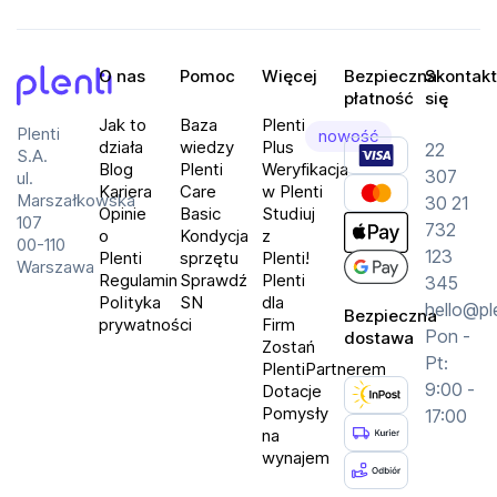
Automatyczny Start/Stop: Tak
Funkcja cofania: Tak
O nas
Pomoc
Więcej
Bezpieczna
Skontakt
Pojemność kosza: 20 litrów
płatność
się
Plenti
Jak to
Baza
Plenti
Plenti
nowość
działa
wiedzy
Plus
22
S.A.
Blog
Plenti
Weryfikacja
307
ul.
Kariera
Care
w Plenti
Marszałkowska
30 21
Opinie
Basic
Studiuj
107
732
o
Kondycja
z
00-110
123
Plenti
sprzętu
Plenti!
Warszawa
Regulamin
Sprawdź
Plenti
345
Polityka
SN
dla
hello@pl
Bezpieczna
prywatności
Firm
Pon -
dostawa
Zostań
Pt:
PlentiPartnerem
9:00 -
Dotacje
Pomysły
17:00
na
wynajem