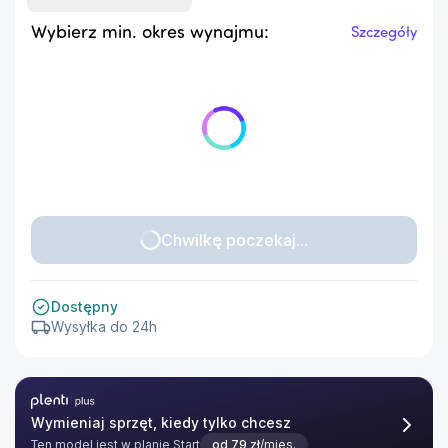
Wybierz min. okres wynajmu:
Szczegóły
Chwilkę poczekaj...
Dostępny
Wysyłka do 24h
Plenti Plus
Wymieniaj sprzęt, kiedy tylko chcesz
Ten model jest w planie
Start
od
79
zł
/mies.