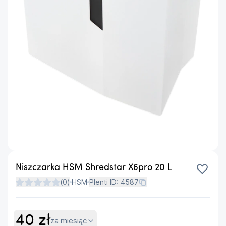
Niszczarka HSM Shredstar X6pro 20 L
(
0
)
HSM
Plenti ID:
4587
40
zł
za miesiąc