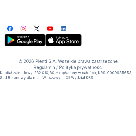
Facebook
Instagram
Twitter
YouTube
LinkedIn
Get Plenti on Google Play Store
Download Plenti on the App Store
©
2026 Plenti S.A. Wszelkie prawa zastrzeżone
Regulamin
/
Polityka prywatności
Kapitał zakładowy: 232 010,80 zł (opłacony w całości), KRS: 0000985653,
Sąd Rejonowy dla m.st. Warszawy — XII Wydział KRS