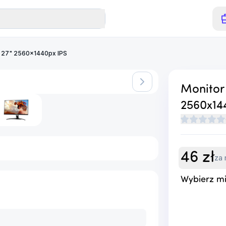
 27" 2560x1440px IPS
o niedostępny.
Monitor
2560x14
46
zł
za 
Wybierz mi