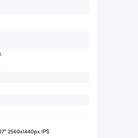
.

.
7" 2560x1440px IPS