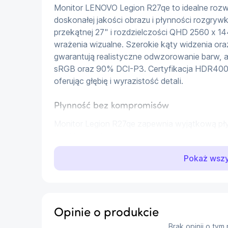
Monitor LENOVO Legion R27qe to idealne rozw
doskonałej jakości obrazu i płynności rozgry
przekątnej 27" i rozdzielczości QHD 2560 x 1
wrażenia wizualne. Szerokie kąty widzenia ora
gwarantują realistyczne odwzorowanie barw, a
sRGB oraz 90% DCI-P3. Certyfikacja HDR400 
oferując głębię i wyrazistość detali.
Płynność bez kompromisów
Monitor Legion R27qe zapewnia wyjątkową pły
180 Hz i błyskawicznemu czasowi reakcji 0.5
oraz Adaptive Sync eliminują zacięcia i rozmyc
Pokaż wsz
dynamicznymi grami bez opóźnień. Zyskaj pełną
wejdź na wysoki poziom gamingowych wrażeń
Komfort dla Twoich oczu
Opinie o produkcie
Technologia Natural Low Blue Light z certyfik
Brak opinii o tym
przez wiele godzin bez zmęczenia oczu. Skute