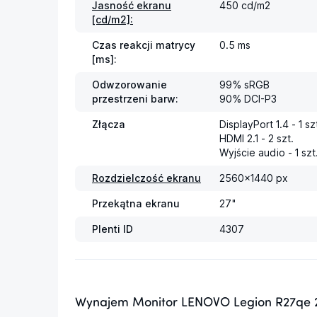
Jasność ekranu
450 cd/m2
[cd/m2]:
Czas reakcji matrycy
0.5 ms
[ms]:
Odwzorowanie
99% sRGB

przestrzeni barw:
90% DCI-P3
Złącza
DisplayPort 1.4 - 1 szt
HDMI 2.1 - 2 szt.

Wyjście audio - 1 szt
Rozdzielczość ekranu
2560x1440 px
Przekątna ekranu
27"
Plenti ID
4307
Wynajem Monitor LENOVO Legion R27qe 2