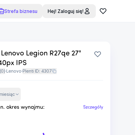
Strefa biznesu
Hej! Zaloguj się!
 Lenovo Legion R27qe 27"
40px IPS
(
0
)
Lenovo
Plenti ID:
4307
miesiąc
n. okres wynajmu:
Szczegóły