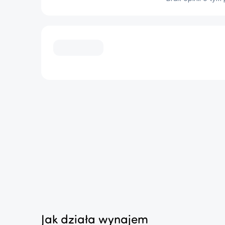
światła niebieskiego, zachowując jednocześnie 
Pełna swoboda ustawień
...
Monitor Legion R27qe oferuje ergonomiczne moż
idealnie do Twoich potrzeb. Zmieniaj kąt nachyl
30°, podnoś go do 120 mm i korzystaj z funkcji P
Kompatybilność z uchwytami VESA 100 x 100 
ścianie lub dedykowanym ramieniu.
...
Specyfikacja:
Ekran: 27", 2560 x 1440px, IPS
P
Częstotliwość odświeżania obrazu: 180
C
...
Hz
Jasność ekranu: 450 cd/m2
P
Nowa klasa energetyczna: F
Jak działa wynajem