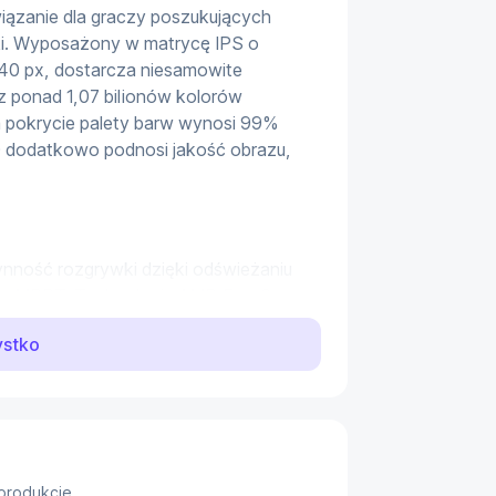
iązanie dla graczy poszukujących 
wki. Wyposażony w matrycę IPS o 
440 px, dostarcza niesamowite 
z ponad 1,07 bilionów kolorów 
 pokrycie palety barw wynosi 99% 
dodatkowo podnosi jakość obrazu, 
nność rozgrywki dzięki odświeżaniu 
 ms MPRT. Technologie AMD FreeSync 
ie ruchu, co pozwala cieszyć się 
ystko
 kontrolę nad każdą akcją na ekranie i 
.
atem TÜV Low Blue Light pozwala grać 
 produkcie
cznie redukuje emisję szkodliwego 