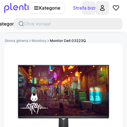
Kategorie
Strefa biznesu
Plenti
ategorie
Chcę wynająć
Strona główna
Monitory
Monitor Dell G3223Q