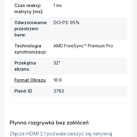
Czas reakcji
1 ms
matrycy [ms]:
Odwzorowanie
DCI-P3: 95%
przestrzeni
barw:
Technologia
AMD FreeSync™ Premium Pro
synchronizacji:
Przekątna
32"
ekranu
Format Obrazu
16:9
Plenti ID
3783
Płynna rozgrywka bez zakłóceń
Złącze HDMI 2.1 pozwala cieszyć się natywną 