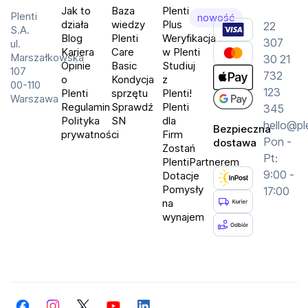
Wybierz monitor, który dba o planetę, nie rezygnując 
Plenti
Jak to
Baza
Plenti
Plenti
nowość
z najwyższej jakości i wydajności.
działa
wiedzy
Plus
22
S.A.
Blog
Plenti
Weryfikacja
307
ul.
Kariera
Care
w Plenti
Specyfikacja
Marszałkowska
30 21
Opinie
Basic
Studiuj
107
732
Ekran:
o
Kondycja
z
00-110
123
Plenti
sprzętu
Plenti!
Przeznaczenie:
Warszawa
Regulamin
Sprawdź
Plenti
345
Częstotliwość odświeżania:
Polityka
SN
dla
hello@pl
Czas reakcji:
Bezpieczna
prywatności
Firm
Pon -
dostawa
Jasność:
Zostań
Pt:
Proporcje:
PlentiPartnerem
9:00 -
Dotacje
Klasa energetyczna:
Pomysły
17:00
Złącza:
 Audio, USB x 3, HDMI x 2, DisplayPort x 1
na
wynajem