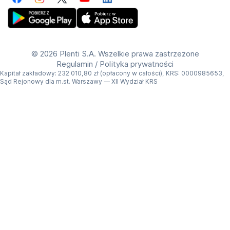
Facebook
Instagram
Twitter
YouTube
LinkedIn
Get Plenti on Google Play Store
Download Plenti on the App Store
©
2026 Plenti S.A. Wszelkie prawa zastrzeżone
Regulamin
/
Polityka prywatności
Kapitał zakładowy: 232 010,80 zł (opłacony w całości), KRS: 0000985653,
Sąd Rejonowy dla m.st. Warszawy — XII Wydział KRS