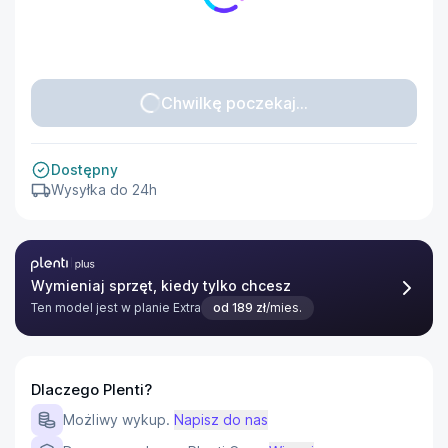
Chwilkę poczekaj...
Dostępny
Wysyłka do 24h
Plenti Plus
Wymieniaj sprzęt, kiedy tylko chcesz
Ten model jest w planie
Extra
od
189
zł
/mies.
Dlaczego Plenti?
Możliwy wykup.
Napisz do nas