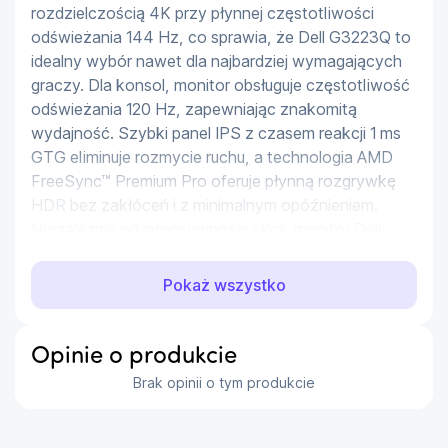
rozdzielczością 4K przy płynnej częstotliwości 
odświeżania 144 Hz, co sprawia, że Dell G3223Q to 
idealny wybór nawet dla najbardziej wymagających 
graczy. Dla konsol, monitor obsługuje częstotliwość 
odświeżania 120 Hz, zapewniając znakomitą 
wydajność. Szybki panel IPS z czasem reakcji 1 ms 
GTG eliminuje rozmycie ruchu, a technologia AMD 
FreeSync™ Premium Pro oferuje płynną rozgrywkę 
HDR bez zakłóceń i z minimalnym opóźnieniem. 
Niezależnie od intensywności akcji, monitor Dell 
G3223Q gwarantuje nieskazitelną jakość obrazu.
Pokaż wszystko
Niesamowita dokładność odwzorowania
kolorów
Opinie o produkcie
Dzięki zgodności ze standardem VESA 
Brak opinii o tym produkcie
DisplayHDR™ 600 i szerokiej gamie barw DCI-P3 
95%, Dell G3223Q oferuje intensywną i realistyczną 
grafikę. Wstępna kalibracja fabryczna z Delta E 