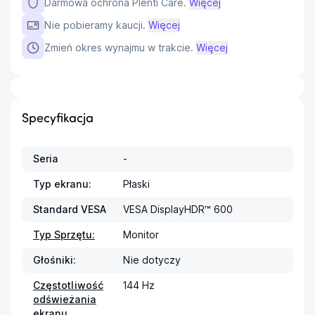
Darmowa ochrona Plenti Care.
Więcej
Nie pobieramy kaucji.
Więcej
Zmień okres wynajmu w trakcie.
Więcej
Specyfikacja
Seria
-
Typ ekranu:
Płaski
Standard VESA
VESA DisplayHDR™ 600
Typ Sprzętu:
Monitor
Głośniki:
Nie dotyczy
Częstotliwość
144 Hz
odświeżania
ekranu