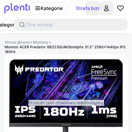
Kategorie
Strefa biznesu
Plenti
ategorie
Chcę wynająć
Strona główna
Monitory
Monitor ACER Predator XB323QUM3bmiiphx 31.5" 2560x1440px IPS
180Hz
Produkt jest chwilowo niedostępny.