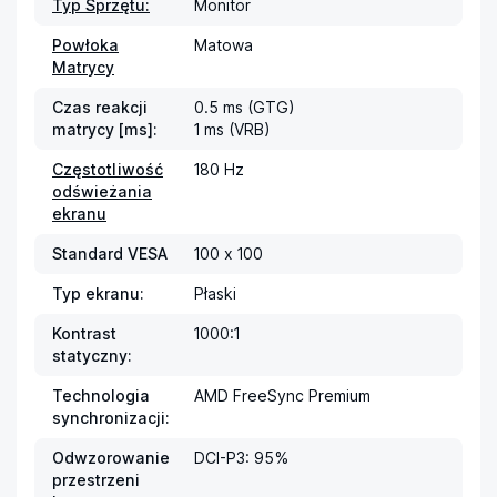
Typ Sprzętu:
Monitor
Powłoka
Matowa
Matrycy
Czas reakcji
0.5 ms (GTG)

matrycy [ms]:
1 ms (VRB)
Częstotliwość
180 Hz
odświeżania
ekranu
Standard VESA
100 x 100
Typ ekranu:
Płaski
Kontrast
1000:1
statyczny:
Technologia
AMD FreeSync Premium
synchronizacji:
Odwzorowanie
DCI-P3: 95%
przestrzeni