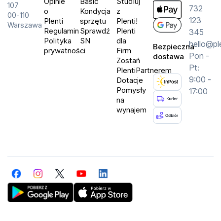
Opinie
Basic
Studiuj
107
732
o
Kondycja
z
00-110
123
Plenti
sprzętu
Plenti!
Warszawa
Regulamin
Sprawdź
Plenti
345
Polityka
SN
dla
hello@pl
Bezpieczna
prywatności
Firm
Pon -
dostawa
Zostań
Pt:
PlentiPartnerem
9:00 -
Dotacje
Pomysły
17:00
na
wynajem
Facebook
Instagram
Twitter
YouTube
LinkedIn
Get Plenti on Google Play Store
Download Plenti on the App Store