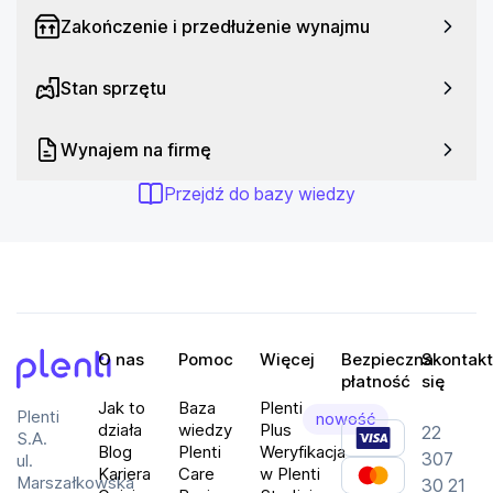
Przeznaczenie: Dla gracza
Zakończenie i przedłużenie wynajmu
Częstotliwość odświeżania obrazu: 180 Hz
Czas reakcji matrycy: 0.5 ms (GTG), 1 ms (VRB)
Stan sprzętu
Jasność ekranu: 250 cd/m2
Proporcje ekranu: 16:9
Wynajem na firmę
Klasa energetyczna: G
Przejdź do bazy wiedzy
O nas
Pomoc
Więcej
Bezpieczna
Skontakt
płatność
się
Plenti
Jak to
Baza
Plenti
Plenti
nowość
działa
wiedzy
Plus
22
S.A.
Blog
Plenti
Weryfikacja
307
ul.
Kariera
Care
w Plenti
Marszałkowska
30 21