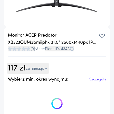
Monitor ACER Predator
XB323QUM3bmiiphx 31.5" 2560x1440px IPS
(
0
)
Acer
Plenti ID:
4348
180Hz
117
zł
za miesiąc
Wybierz min. okres wynajmu:
Szczegóły