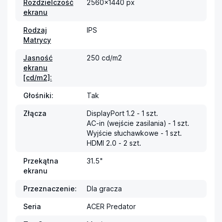
Rozdzielczość
2560x1440 px
ekranu
Rodzaj
IPS
Matrycy
Jasność
250 cd/m2
ekranu
[cd/m2]:
Głośniki:
Tak
Złącza
DisplayPort 1.2 - 1 szt.

AC-in (wejście zasilania) - 1 szt.

Wyjście słuchawkowe - 1 szt.

HDMI 2.0 - 2 szt.
Przekątna
31.5"
ekranu
Przeznaczenie:
Dla gracza
Seria
ACER Predator