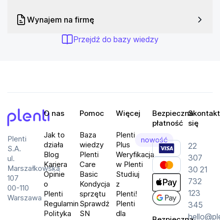
Wynajem na firmę
Przejdź do bazy wiedzy
O nas
Pomoc
Więcej
Bezpieczna
Skontakt
płatność
się
Plenti
Jak to
Baza
Plenti
Plenti
nowość
działa
wiedzy
Plus
22
S.A.
Blog
Plenti
Weryfikacja
307
ul.
Kariera
Care
w Plenti
Marszałkowska
30 21
Opinie
Basic
Studiuj
107
732
o
Kondycja
z
00-110
123
Plenti
sprzętu
Plenti!
Warszawa
Regulamin
Sprawdź
Plenti
345
Polityka
SN
dla
hello@pl
Bezpieczna