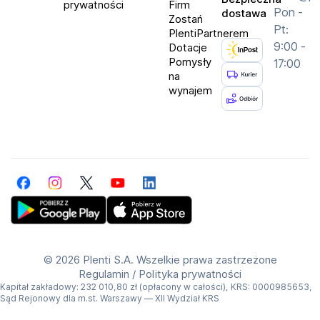
prywatności
Firm
Pon -
dostawa
Zostań
Pt:
PlentiPartnerem
9:00 -
Dotacje
Pomysły
17:00
na
wynajem
Facebook
Instagram
Twitter
YouTube
LinkedIn
Get Plenti on Google Play Store
Download Plenti on the App Store
©
2026 Plenti S.A. Wszelkie prawa zastrzeżone
Regulamin
/
Polityka prywatności
Kapitał zakładowy: 232 010,80 zł (opłacony w całości), KRS: 0000985653,
Sąd Rejonowy dla m.st. Warszawy — XII Wydział KRS