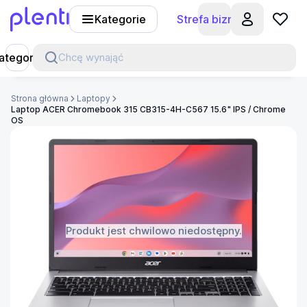
Kategorie
Strefa biznesu
Plenti
ategorie
Chcę wynająć
Strona główna
Laptopy
Laptop ACER Chromebook 315 CB315-4H-C567 15.6" IPS / Chrome
OS
Produkt jest chwilowo niedostępny.