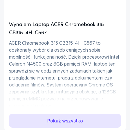
Wynajem Laptop ACER Chromebook 315
CB315-4H-C567
ACER Chromebook 315 CB315-4H-C567 to 
doskonały wybór dla osób ceniących sobie 
mobilność i funkcjonalność. Dzięki procesorowi Intel 
Celeron N4500 oraz 8GB pamięci RAM, laptop ten 
sprawdzi się w codziennych zadaniach takich jak 
przeglądanie internetu, praca z dokumentami czy 
oglądanie filmów. System operacyjny Chrome OS 
zapewnia szybki start i intuicyjną obsługę, a 128GB 
pamięci eMMC pozwala na przechowywanie 
niezbędnych plików.
Kluczowe cechy:
Pokaż wszystko