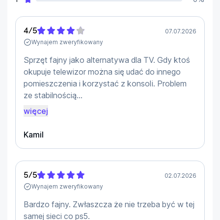
PlayStation Portal to więcej niż tylko konsola. To 
mobilność i wolność, którą daje Ci możliwość grania 
4
/
5
07.07.2026
w gry, gdzie tylko chcesz. Odkryj nowe sposoby 
Wynajem zweryfikowany
spędzania czasu wolnego, podróżując czy 
odpoczywając w ogrodzie - PlayStation Portal jest 
Sprzęt fajny jako alternatywa dla TV. Gdy ktoś
zawsze przy Tobie.
okupuje telewizor można się udać do innego
pomieszczenia i korzystać z konsoli. Problem
ze stabilnością...
Rozrywka Dla Wszystkich
więcej
Czy jesteś zapalonym graczem czy początkującym, 
PlayStation Portal ma coś dla Ciebie. Bogata 
Kamil
biblioteka gier PlayStation 5 dostępna online sprawi, 
że każdy znajdzie coś dla siebie. Nie przegap tej 
okazji, by czerpać przyjemność z rozrywki na 
najwyższym poziomie.
5
/
5
02.07.2026
Wynajem zweryfikowany
Bardzo fajny. Zwłaszcza że nie trzeba być w tej
samej sieci co ps5.