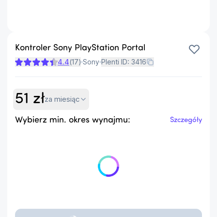
Kontroler Sony PlayStation Portal
4.4
(
17
)
Sony
Plenti ID:
3416
51
zł
za miesiąc
Wybierz min. okres wynajmu:
Szczegóły