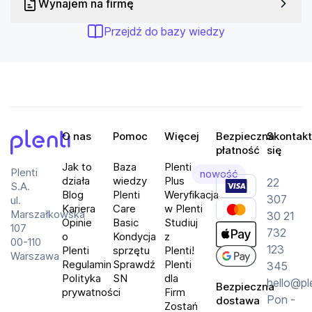
Wynajem na firmę
Przejdź do bazy wiedzy
O nas
Pomoc
Więcej
Bezpieczna
Skontakt
płatność
się
Plenti
Jak to
Baza
Plenti
Plenti
nowość
działa
wiedzy
Plus
22
S.A.
Blog
Plenti
Weryfikacja
307
ul.
Kariera
Care
w Plenti
Marszałkowska
30 21
Opinie
Basic
Studiuj
107
732
o
Kondycja
z
00-110
123
Plenti
sprzętu
Plenti!
Warszawa
Regulamin
Sprawdź
Plenti
345
Polityka
SN
dla
hello@pl
Bezpieczna
prywatności
Firm
Pon -
dostawa
Zostań