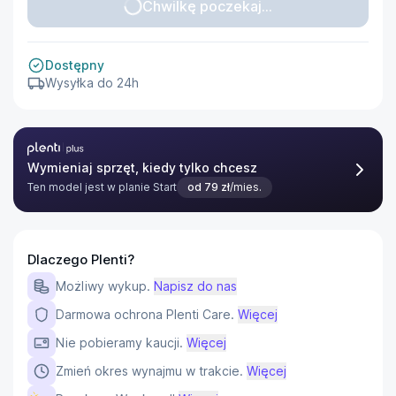
Chwilkę poczekaj...
Dostępny
Wysyłka do 24h
Plenti Plus
Wymieniaj sprzęt, kiedy tylko chcesz
Ten model jest w planie
Start
od
79
zł
/mies.
Dlaczego Plenti?
Możliwy wykup.
Napisz do nas
Darmowa ochrona Plenti Care.
Więcej
Nie pobieramy kaucji.
Więcej
Zmień okres wynajmu w trakcie.
Więcej