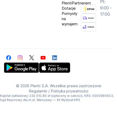
Pt:
PlentiPartnerem
9:00 -
Dotacje
Pomysły
17:00
na
wynajem
Facebook
Instagram
Twitter
YouTube
LinkedIn
Get Plenti on Google Play Store
Download Plenti on the App Store
©
2026 Plenti S.A. Wszelkie prawa zastrzeżone
Regulamin
/
Polityka prywatności
Kapitał zakładowy: 232 010,80 zł (opłacony w całości), KRS: 0000985653,
Sąd Rejonowy dla m.st. Warszawy — XII Wydział KRS