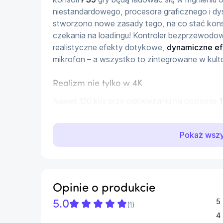
niestandardowego, procesora graficznego i d
stworzono nowe zasady tego, na co stać kons
czekania na loadingu! Kontroler bezprzewodo
realistyczne efekty dotykowe, 
dynamiczne ef
mikrofon – a wszystko to zintegrowane w kulto
Realizm nie tylko w 4K
Nawet 120 kl/s przy odświeżaniu na poziomie 
wyświetlaczach 
4K
 na poziomie 120Hz w wyb
rozgrywkę
 nawet w 120 klatkach na sekundę. 
Pokaż wsz
obsługujące tę technologię gry na PlayStation
żywe i intensywne barwy.
Konsole 
PS5
 obsługują wyjście obrazu 
8K
, któ
4320p
. Symulacja indywidualnych promieni św
Opinie o produkcie
cienie i odbicia w obsługujących 
technologię ś
5
5.0
jeszcze bardziej wciąga graczy w wirtualny świ
(
1
)
4