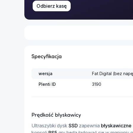
Odbierz kasę
Specyfikacja
wersja
Fat Digital (bez nap
Plenti ID
3190
Prędkość błyskawicy
Ultraszybki dysk 
SSD
 zapewnia 
błyskawiczne
konsoli 
PS5
 gry będą ładować się w mgnieniu 