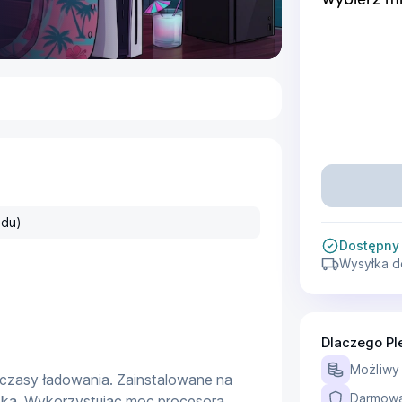
Wybierz mi
ędu)
Dostępny
Wysyłka d
Dlaczego Pl
Możliwy
 czasy ładowania. Zainstalowane na 
Darmowa 
oka. Wykorzystując moc procesora 