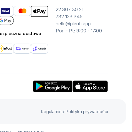
22 307 30 21
732 123 345
hello@plenti.app
Pon - Pt: 9:00 - 17:00
ezpieczna dostawa
Get Plenti on Google Play Store
Download Plenti on the App
Regulamin
/
Polityka prywatności