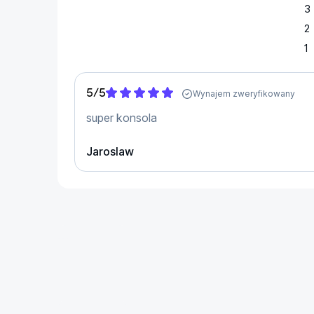
Zanurz się w dźwięku, który sprawia wrażenie 
3
dźwięk w słuchawkach lub przez głośniki telew
2
znajdujesz się 
w centrum wydarzeń
 w grach ob
1
AudioTech
.
DualSense jeszcze bardziej wrażliwy
5
/
5
Wynajem zweryfikowany
Grając, możesz korzystać z 
efektów dotyko
super konsola
własnej skórze
 odczuwać akcję, która rozgryw
adaptacyjnych 
efektów „Trigger”
 w wybranych
Jaroslaw
technologii opór podczas wciskania spustów n
od tego, co robisz w grze.
PS5
 jest platformą dla wielu gier, które 
nadal są
Creed Valhalla, Cyberpunk 2077, Outriders, The
...
Quantum Error, Cris Tales, Sherlock Holmes: Ch
Chivalry 2, Paradise Lost, Dirt 5, WRC 9, Chor
Bloodlines, and Observer: System Redux.
Gry
...