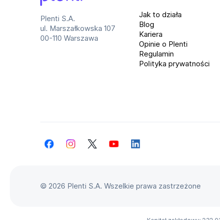
czytnik brak.
Plenti
Jak to działa
Plenti S.A.
Blog
ul. Marszałkowska 107
Zweryfikowany i gotowy do wypożyczenia s
Kariera
00-110 Warszawa
trafić do klienta bez aktualizacji
Opinie o Plenti
Regulamin
Polityka prywatności
Facebook
Instagram
Twitter
YouTube
LinkedIn
©
2026 Plenti S.A. Wszelkie prawa zastrzeżone