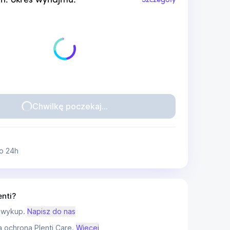
n. okres wynajmu:
Szczegóły
Chwilkę poczekaj...
o 24h
enti?
 wykup.
Napisz do nas
ochrona Plenti Care.
Więcej