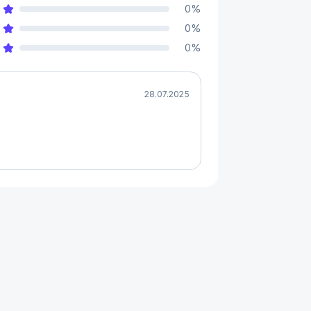
wielokierunkowego
. Odtwarzając 
0
%
izora, będziesz mieć wrażenie, że 
0
%
sługujących silnik 
Tempest 3D 
0
%
28.07.2025
wych
 w wybranych grach na PS5, by na 
a się na ekranie. Poznaj możliwości 
 tytułach na PS5. Dzięki tej 
a kontrolerze 
zmienia się
 w zależności 
 w produkcji
, w tym m.in. Assassin's 
 Lord of the Rings: Gollum, Madden 21, 
apter One, Dustborn, Metal: Hellsinger, 
us, Vampire: The Masquerade - 