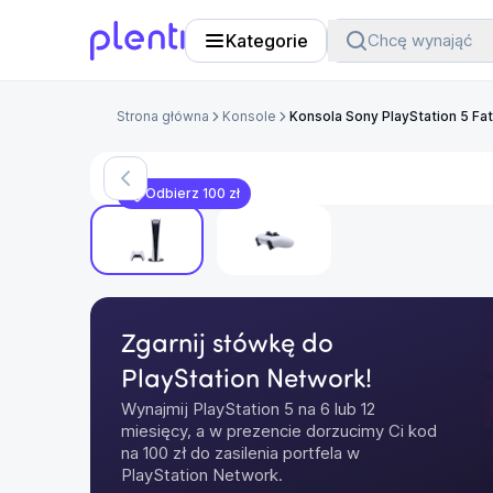
Kategorie
Chcę wynająć
Plenti
Strona główna
Konsole
Konsola Sony PlayStation 5 Fat 
Odbierz 100 zł
Zgarnij stówkę do
PlayStation Network!
Wynajmij PlayStation 5 na 6 lub 12 
miesięcy, a w prezencie dorzucimy Ci kod 
na 100 zł do zasilenia portfela w 
PlayStation Network.