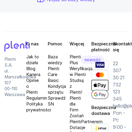
O nas
Pomoc
Więcej
Bezpieczna
Skontakt
płatność
się
Plenti
Jak to
Baza
Plenti
Plenti
nowość
działa
wiedzy
Plus
22
S.A.
Blog
Plenti
Weryfikacja
307
ul.
Kariera
Care
w Plenti
Marszałkowska
30 21
Opinie
Basic
Studiuj
107
732
o
Kondycja
z
00-110
123
Plenti
sprzętu
Plenti!
Warszawa
Regulamin
Sprawdź
Plenti
345
Polityka
SN
dla
hello@pl
Bezpieczna
prywatności
Firm
Pon -
dostawa
Zostań
Pt:
PlentiPartnerem
9:00 -
Dotacje