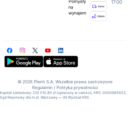
Pomysły
17:00
na
wynajem
Facebook
Instagram
Twitter
YouTube
LinkedIn
Get Plenti on Google Play Store
Download Plenti on the App Store
©
2026 Plenti S.A. Wszelkie prawa zastrzeżone
Regulamin
/
Polityka prywatności
Kapitał zakładowy: 232 010,80 zł (opłacony w całości), KRS: 0000985653,
Sąd Rejonowy dla m.st. Warszawy — XII Wydział KRS