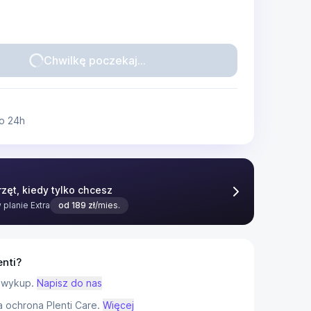
Chwilkę poczekaj...
o 24h
zęt, kiedy tylko chcesz
w planie
Extra
od
189
zł
/mies.
enti?
 wykup.
Napisz do nas
ochrona Plenti Care.
Więcej