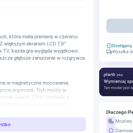
li, która miała premierę w czerwcu 
. Z większym ekranem LCD 7,9" 
Dostępny
e TV, każda gra wygląda wyjątkowo. 
Wysyłka d
eszcze głębsze zanurzenie w rozgrywce.
Plenti Plus
Wymieniaj spr
one w magnetyczne mocowania, 
Ten model jest 
epszej ergonomii. Tryb myszy w 
troler Switch 2 Pro Controller z 
zerzają możliwości sterowania.
Dlaczego Pl
ozgrywki
Możliwy
ystko
zmowy głosowe w trakcie gry, 
Darmowa 