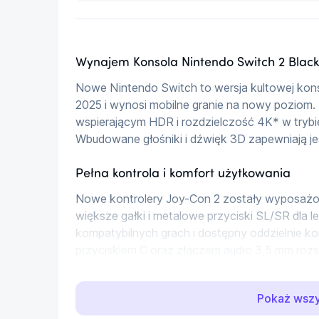
Wynajem Konsola Nintendo Switch 2 Black
Nowe Nintendo Switch to wersja kultowej konso
2025 i wynosi mobilne granie na nowy poziom
wspierającym HDR i rozdzielczość 4K* w trybi
Wbudowane głośniki i dźwięk 3D zapewniają j
Pełna kontrola i komfort użytkowania
Nowe kontrolery Joy-Con 2 zostały wyposaż
większe gałki i metalowe przyciski SL/SR dla l
kompatybilnych grach i dostępny oddzielnie kon
przyciskiem C oraz złączem audio 3,5 mm rozs
Funkcje komunikacyjne i współdzielenie r
Pokaż wsz
Dzięki funkcji GameChat możesz prowadzić ro