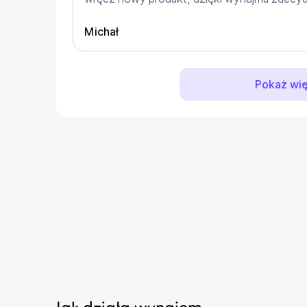
Michał
Pokaż wię
...
...