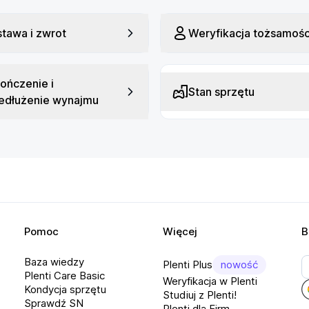
tawa i zwrot
Weryfikacja tożsamośc
ończenie i
Stan sprzętu
edłużenie wynajmu
Pomoc
Więcej
B
Baza wiedzy
Plenti Plus
nowość
Plenti Care Basic
Weryfikacja w Plenti
Kondycja sprzętu
Studiuj z Plenti!
Sprawdź SN
Plenti dla Firm