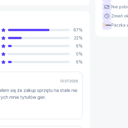
eShare pozwala dzielić się grą z 
Nie pobi
e tytuły.
Zmień ok
Paczka 
67
%
dwa porty USB-C i obsługuje karty 
22
%
er łatwo przeniesiesz dane z 
6
%
 umożliwia dostosowanie kąta 
0
%
6
%
 w kompatybilnych grach oraz jakość 
13.07.2026
*. Obsługa dźwięku 3D i nowoczesne 
łem się że zakup sprzętu na stałe nie
audiowizualne, idealne do tytułów 
cych mnie tytułów gier.
tch 2 wynosi około 2199 zł – 2399 zł, 