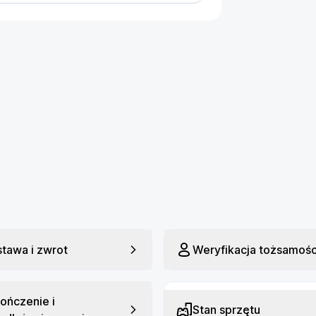
rzekątna ekranu: 7"
zęstotliwość odświeżania ekranu: 120
Hz
ączność: Bluetooth, Wi-Fi
łośniki: Tak
zkło: Gorilla Glass Victus
warancja: 24 miesiące
onsolę w Plenti i cieszyć się 
i czasie.
tawa i zwrot
Weryfikacja tożsamośc
ończenie i
Stan sprzętu