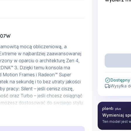
Wybierz mi
007W
samowitą mocą obliczeniową, a 
Extreme w najbardziej zaawansowanej 
rzony w oparciu o architekturę Zen 4, 
RDNA™ 3. Dzięki temu konsola ma 
d Motion Frames i Radeon™ Super 
Dostępny
tek na sekundę i to bez utraty jakości 
Wysyłka d
 pracy: Silent – jeśli cenisz ciszę, 
ość oraz Turbo – jeśli chcesz osiągnąć 
y możesz dostosować do swojego stylu 
Plenti Plus
Wymieniaj spr
Ten model jest 