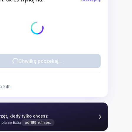
n. okres wynajmu:
Szczegóły
Chwilkę poczekaj...
o 24h
zęt, kiedy tylko chcesz
w planie
Extra
od
189
zł
/mies.