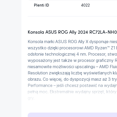
Plenti ID
4022
Konsola ASUS ROG Ally 2024 RC72LA-NH
Konsola marki ASUS ROG Ally X dysponuje nie
wszystko dzięki procesorowi AMD Ryzen™ Z1 
odsłonie technologicznej 4 nm. Procesor, stwo
wyposażony jest także w procesor graficzny 
niesamowite możliwości upscalingu – AMD Flui
Resolution zwiększają liczbę wyświetlanych kla
obrazu. Co więcej, do dyspozycji masz aż 3 tryby
Performance – jeśli chcesz postawić na wydajn
pełną moc. Ekstremalnie wydajny sprzęt, któr
gry.
Asus ROG Ally premiera