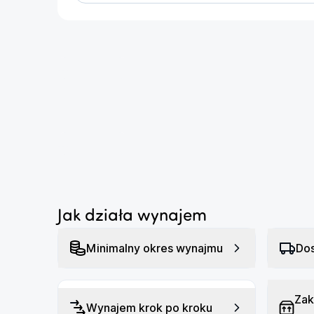
Pamięć wewnętrzna: 1024 GB
P
Typ ekranu: IPS
C
Czujniki: Czytnik linii papilarnych
Ł
...
Wbudowany mikrofon: Tak
G
Złącza: Thunderbolt 4, USB-C
S
System operacyjny: Windows 11 Home
G
...
Zawartość zestawu: Kabel USB,
Zasilacz, Instrukcja obsługi w języku
polskim, Karta gwarancyjna
Nie przegap okazji, aby wynająć tę wyjątkową k
Jak działa wynajem
niezrównaną jakością gier w dowolnym miejscu 
Minimalny okres wynajmu
Dos
Zak
Wynajem krok po kroku