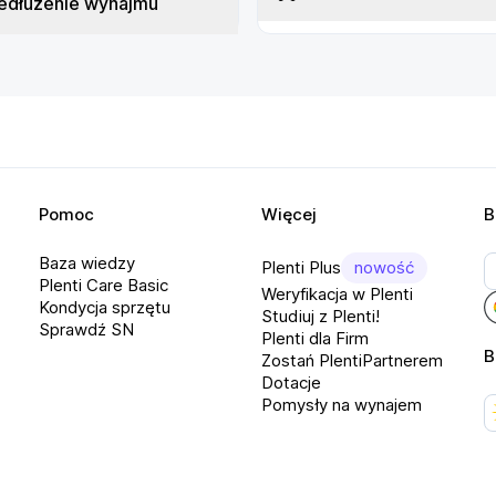
edłużenie wynajmu
Pomoc
Więcej
B
Baza wiedzy
Plenti Plus
nowość
Plenti Care Basic
Weryfikacja w Plenti
Kondycja sprzętu
Studiuj z Plenti!
Sprawdź SN
Plenti dla Firm
B
Zostań PlentiPartnerem
Dotacje
Pomysły na wynajem