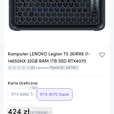
Komputer LENOVO Legion T5 26IRX9 i7-
14650HX 32GB RAM 1TB SSD RTX4070
(
0
)
Lenovo
Plenti ID:
4478
Karta Graficzna:
-14zł
RTX 4060 Ti
RTX 4070 Super
424
zł
za miesiąc