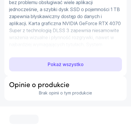
bez problemu obsługiwać wiele aplikacji 
jednocześnie, a szybki dysk SSD o pojemności 1 TB 
zapewnia błyskawiczny dostęp do danych i 
aplikacji. Karta graficzna NVIDIA GeForce RTX 4070 
Super z technologią DLSS 3 zapewnia niesamowite 
wrażenia wizualne i płynność rozgrywki, nawet w 
najbardziej wymagających tytułach. System 
operacyjny Windows 11 Home oferuje nowoczesny 
interfejs i wsparcie dla najnowszych aplikacji. 
Pokaż wszystko
Specyfikacja: - Procesor: Intel Core i7-14650HX - 
Liczba rdzeni: 16 - Pamięć RAM: 32 GB DDR5 - 
Dysk SSD: 1 TB - Karta graficzna: NVIDIA GeForce 
Opinie o produkcie
RTX 4070 Super - System operacyjny: Windows 11 
Brak opinii o tym produkcie
Home
...