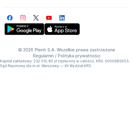
Facebook
Instagram
Twitter
YouTube
LinkedIn
Get Plenti on Google Play Store
Download Plenti on the App Store
©
2026 Plenti S.A. Wszelkie prawa zastrzeżone
Regulamin
/
Polityka prywatności
Kapitał zakładowy: 232 010,80 zł (opłacony w całości), KRS: 0000985653,
Sąd Rejonowy dla m.st. Warszawy — XII Wydział KRS