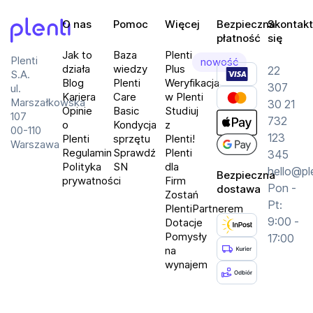
O nas
Pomoc
Więcej
Bezpieczna
Skontakt
płatność
się
Plenti
Jak to
Baza
Plenti
Plenti
nowość
działa
wiedzy
Plus
22
S.A.
Blog
Plenti
Weryfikacja
307
ul.
Kariera
Care
w Plenti
Marszałkowska
30 21
Opinie
Basic
Studiuj
107
732
o
Kondycja
z
00-110
123
Plenti
sprzętu
Plenti!
Warszawa
Regulamin
Sprawdź
Plenti
345
Polityka
SN
dla
hello@pl
Bezpieczna
prywatności
Firm
Pon -
dostawa
Zostań
Pt:
PlentiPartnerem
9:00 -
Dotacje
Pomysły
17:00
na
wynajem