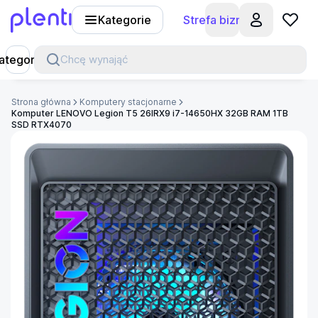
Kategorie
Strefa biznesu
Plenti
ategorie
Chcę wynająć
Strona główna
Komputery stacjonarne
Komputer LENOVO Legion T5 26IRX9 i7-14650HX 32GB RAM 1TB
SSD RTX4070