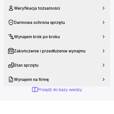
Przekątna ekranu: 23.5"
Weryfikacja tożsamości
Procesor: Apple M4
Liczba rdzeni: 10
Darmowa ochrona sprzętu
Pamięć RAM: 16 GB
Karta graficzna: Apple M4 (10 rdzeni)
Wynajem krok po kroku
Ekran dotykowy: Nie
System operacyjny: macOS Sequoia
Zakończenie i przedłużenie wynajmu
Stan sprzętu
Wynajem na firmę
Przejdź do bazy wiedzy