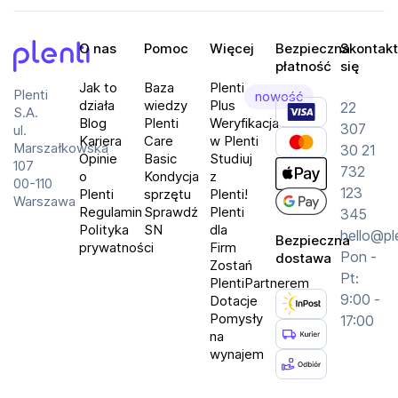
O nas
Pomoc
Więcej
Bezpieczna
Skontakt
płatność
się
Plenti
Jak to
Baza
Plenti
Plenti
nowość
działa
wiedzy
Plus
22
S.A.
Blog
Plenti
Weryfikacja
307
ul.
Kariera
Care
w Plenti
Marszałkowska
30 21
Opinie
Basic
Studiuj
107
732
o
Kondycja
z
00-110
123
Plenti
sprzętu
Plenti!
Warszawa
Regulamin
Sprawdź
Plenti
345
Polityka
SN
dla
hello@pl
Bezpieczna
prywatności
Firm
Pon -
dostawa
Zostań
Pt:
PlentiPartnerem
9:00 -
Dotacje
Pomysły
17:00
na
wynajem