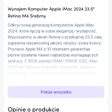
Wynajem Komputer Apple iMac 2024 23.5"
Retina M4 Srebrny
Odkryj nową generację komputerów Apple iMac 
2024, które łączą w sobie elegancję i wydajność. 
Wyposażony w ekran Retina o przekątnej 23.5 cala, 
zapewnia niesamowitą jakość obrazu i żywe kolory. 
Procesor Apple M4 z 10 rdzeniami gwarantuje 
płynne działanie nawet najbardziej wymagających 
aplikacji. Z 16GB pamięci RAM i 256GB SSD, iMac 
2024 jest gotowy na każde wyzwanie, od pracy 
biurowej po zaawansowaną edycję multimediów.
Wydajność i elegancja
Pokaż wszystko
Apple iMac 2024 to nie tylko piękny design, ale 
także potężne wnętrze. Procesor M4 z 10 rdzeniami 
zapewnia wyjątkową wydajność, a 16GB RAM 
Opinie o produkcie