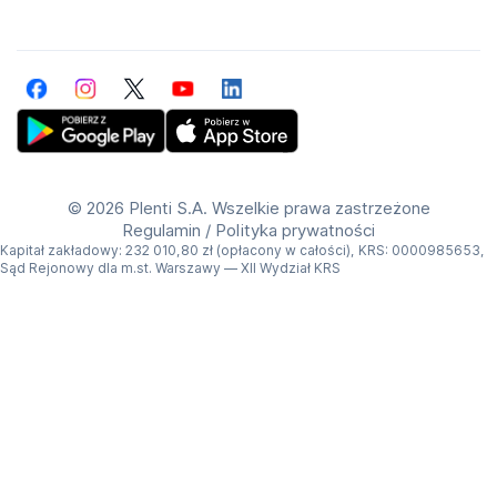
Facebook
Instagram
Twitter
YouTube
LinkedIn
Get Plenti on Google Play Store
Download Plenti on the App Store
©
2026 Plenti S.A. Wszelkie prawa zastrzeżone
Regulamin
/
Polityka prywatności
Kapitał zakładowy: 232 010,80 zł (opłacony w całości), KRS: 0000985653,
Sąd Rejonowy dla m.st. Warszawy — XII Wydział KRS