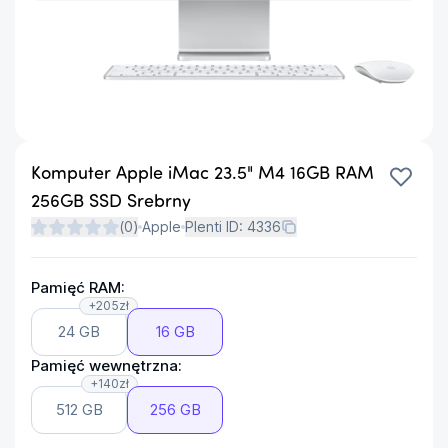
Komputer Apple iMac 23.5" M4 16GB RAM
256GB SSD Srebrny
(
0
)
Apple
Plenti ID:
4336
Pamięć RAM:
+205zł
24 GB
16 GB
Pamięć wewnętrzna:
+140zł
512 GB
256 GB