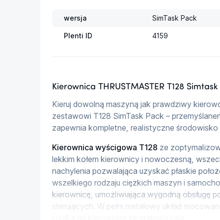
wersja
SimTask Pack
Plenti ID
4159
Kierownica THRUSTMASTER T128 Simtask
Kieruj dowolną maszyną jak prawdziwy kierowca 
zestawowi T128 SimTask Pack – przemyślanem
zapewnia kompletne, realistyczne środowisko 
Kierownica wyścigowa T128
 ze zoptymalizo
lekkim kołem kierownicy i nowoczesną, wszech
nachylenia pozwalająca uzyskać płaskie położ
wszelkiego rodzaju ciężkich maszyn i samoch
kierownicę, umożliwiająca wygodną obsługę p
sterujących. W pełni metalowy układ mocowan
i gałka na kierownicę ze stalową osią.