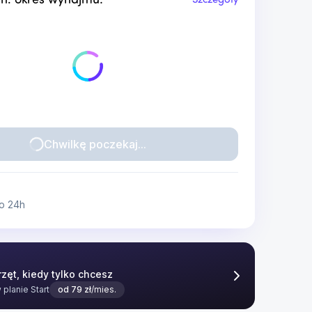
n. okres wynajmu:
Szczegóły
Chwilkę poczekaj...
o 24h
zęt, kiedy tylko chcesz
w planie
Start
od
79
zł
/mies.