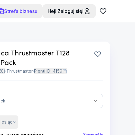
Strefa biznesu
Hej! Zaloguj się!
ica Thrustmaster T128
 Pack
(
0
)
Thrustmaster
Plenti ID:
4159
ack
iesiąc