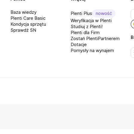
olor: Czarny
Baza wiedzy
Plenti Plus
nowość
asilanie: Sieciowe
Plenti Care Basic
Weryfikacja w Plenti
budowana zmiana biegów: Tak
Kondycja sprzętu
Studiuj z Plenti!
Sprawdź SN
rogramowalne przyciski: Nie
Plenti dla Firm
B
Zostań PlentiPartnerem
odzaj: Kierownica
Dotacje
Pomysły na wynajem
yjście słuchawkowe: Tak
iłowe sprzężenie zwrotne Force
eedback: Tak