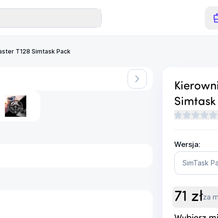
aster T128 Simtask Pack
Kierown
Simtask
Wersja:
SimTask P
71
zł
za m