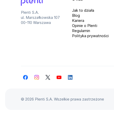
Długość przewodu: 2 m
K
Plenti
Jak to działa
Plenti S.A.
Komunikacja: Przewodowa
Z
Blog
ul. Marszałkowska 107
Baterie w zestawie: Nie
W
Kariera
00-110 Warszawa
Opinie o Plenti
Ilość przycisków: 19
P
Regulamin
Przeznaczenie: PC, Xbox One, Xbox
R
Polityka prywatności
Series S, Xbox Series X
Wibracje: Tak
W
Podstawa z pedałami (gaz/hamulec):
S
Tak
F
Kąt obrotu kierownicy: 900°
Facebook
Instagram
Twitter
YouTube
LinkedIn
©
2026 Plenti S.A. Wszelkie prawa zastrzeżone