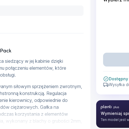
Wybierz mi
 Pack
siedzący w jej kabinie dzięki 
u połączeniu elementów, które 
obsługi.
Dostępny
Wysyłka d
wanym siłowym sprzężeniem zwrotnym, 
stronną konstrukcją. Regulacja 
enie kierownicy, odpowiednie do 
odów ciężarowych. Gałka na 
Plenti Plus
Wymieniaj spr
odczas korzystania z elementów 
Ten model jest 
ia, wykonany z blachy o grubości 2mm, 