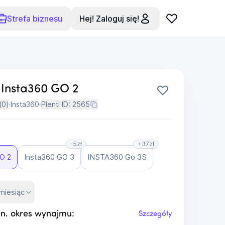
Strefa biznesu
Hej! Zaloguj się!
Insta360 GO 2
(
0
)
Insta360
Plenti ID:
2565
-5zł
+37zł
O 2
Insta360 GO 3
INSTA360 Go 3S
miesiąc
n. okres wynajmu:
Szczegóły