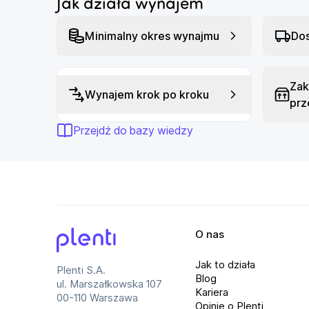
Jak działa wynajem
Matryca: CMOS
W
Bluetooth: tak
K
Minimalny okres wynajmu
Dos
Dźwięk: stereo
H
Ekran LCD: nie
R
Zak
Stabilizacja obrazu: tak
I
Wynajem krok po kroku
prz
Mikrofon: tak
O
Przejdź do bazy wiedzy
Złącze: USB-C
O nas
Plenti
Jak to działa
Plenti S.A.
Blog
ul. Marszałkowska 107
Kariera
00-110 Warszawa
Opinie o Plenti