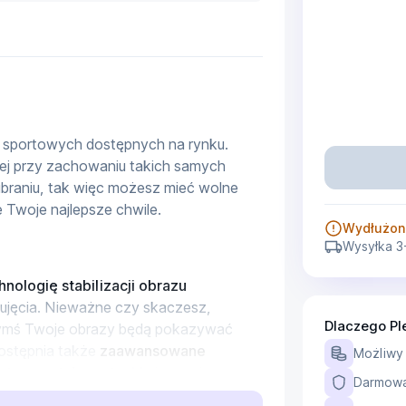
 sportowych dostępnych na rynku. 
ej przy zachowaniu takich samych 
raniu, tak więc możesz mieć wolne 
e Twoje najlepsze chwile.
Wydłużon
Wysyłka 3
hnologię stabilizacji obrazu 
ujęcia. Nieważne czy skaczesz, 
Dlaczego Pl
zymś Twoje obrazy będą pokazywać 
ostępnia także 
zaawansowane 
Możliwy
nt pozostał prosty
. Możesz więc 
Darmowa 
uszające się sprzętu i mieć pewność, 