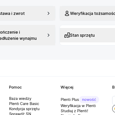
i-Fi: tak
ompresja obrazu: H.264
tawa i zwrot
Weryfikacja tożsamośc
DR: tak
ozdzielczość wideo: 2560x1440
ończenie i
lość klatek: 50
Stan sprzętu
edłużenie wynajmu
bsługa kart pamięci: tak
Pomoc
Więcej
B
Baza wiedzy
Plenti Plus
nowość
Plenti Care Basic
Weryfikacja w Plenti
Kondycja sprzętu
Studiuj z Plenti!
Sprawdź SN