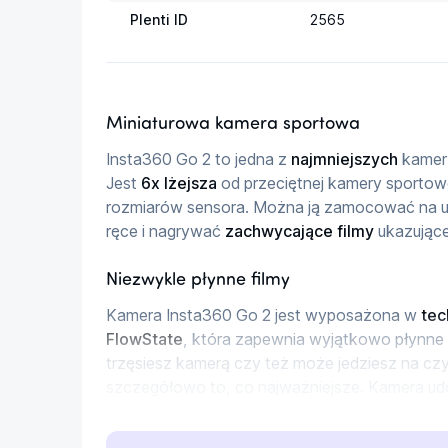
Plenti ID
2565
Miniaturowa kamera sportowa
Insta360 Go 2 to jedna z 
najmniejszych
 kamer
Jest 
6x lżejsza
 od przeciętnej kamery sportow
rozmiarów sensora. Można ją zamocować na ub
ręce i nagrywać 
zachwycające filmy
 ukazując
Niezwykle płynne filmy
Kamera Insta360 Go 2 jest wyposażona w 
tec
FlowState
, która zapewnia wyjątkowo płynne 
trzęsiesz kamerą czy też może jedziesz na c
szczegółowo to, co najważniejsze. Kamera ud
algorytmy
, które cały czas pilnują, aby 
horyzo
przymocować kamerę do ubrania lub innego por