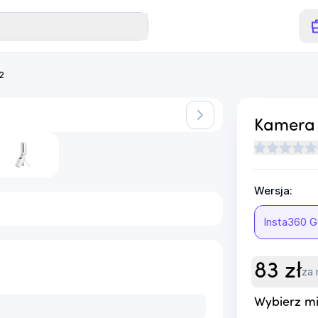
2
Kamera 
Wersja:
Insta360 G
83
zł
za 
Wybierz mi