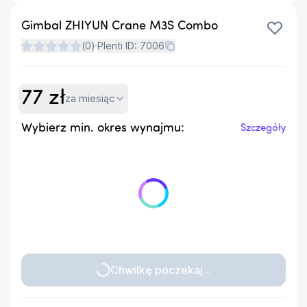
Gimbal ZHIYUN Crane M3S Combo
(
0
)
Plenti ID:
7006
77
zł
za miesiąc
Wybierz min. okres wynajmu:
Szczegóły
Chwilkę poczekaj...