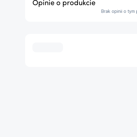
Opinie o produkcie
zrelaksować i cieszyć prasowaniem bez wysiłk
Brak opinii o tym
Odpowiednia ilość pary pozwalająca na 
Silna, stale wytwarzana para pozwala na skut
najbardziej upartych na najgrubszych tkaninach
...
Stopa SteamGlide Elite zapewnia wyjątkow
Stopa SteamGlide Elite to nasza najlepsza st
poślizg i maksymalną odporność na zarysowania
jest dwa razy twardsza niż zwykłe aluminiow
powłoka z zaawansowaną tytanową warstwą z ł
...
pozwalając na szybsze prasowanie.
Odłączany zbiornik wody o pojemności 1,8
napełniania
...
Odłączany zbiornik wody o pojemności 1,8 l za
użytkowania. Gdy zbiornik wody jest pusty, w