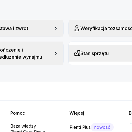
omencie, co – dzięki dużym 
po prostu wlewając do zbiornika 
tawa i zwrot
Weryfikacja tożsamośc
duje wyłączenie żelazka
ończenie i
nergii i większy spokój.
Stan sprzętu
edłużenie wynajmu
 czas przenoszenia, co przy okazji 
orącej stopy.
zwala prasować i odświeżać
Pomoc
Więcej
B
ruchy w dowolnym kierunku, dzięki 
rtki i zasłony w pionie.
Baza wiedzy
Plenti Plus
nowość
Plenti Care Basic