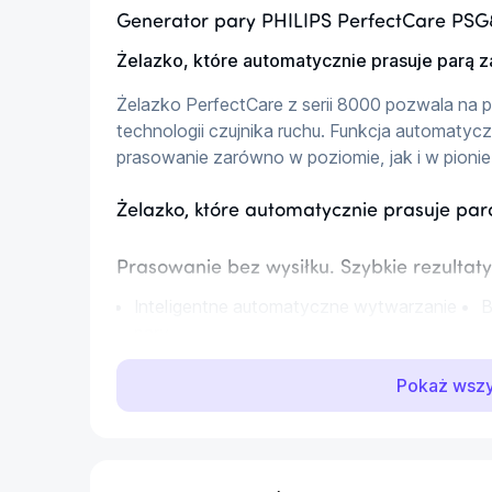
Generator pary PHILIPS PerfectCare PS
Żelazko, które automatycznie prasuje parą z
Żelazko PerfectCare z serii 8000 pozwala na p
technologii czujnika ruchu. Funkcja automaty
prasowanie zarówno w poziomie, jak i w pionie
Żelazko, które automatycznie prasuje par
Prasowanie bez wysiłku. Szybkie rezultaty
Inteligentne automatyczne wytwarzanie
B
pary
Odłączany zbiornik wody 1,8 l
S
Pokaż wsz
Prasowanie bez wysiłku dzięki automatyc
Nasze nowe czujniki ruchu wiedzą dokładnie, ki
automatycznie wytwarza odpowiednią ilość pa