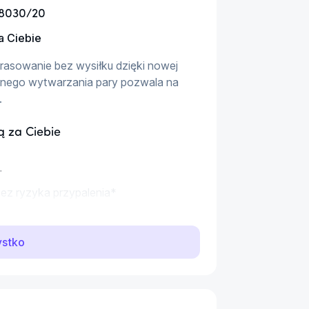
G8030/20
a Ciebie
rasowanie bez wysiłku dzięki nowej 
cznego wytwarzania pary pozwala na 
.
ą za Ciebie
.
ez ryzyka przypalenia*
uperlekkie żelazko
ystko
znie wytwarzanej parze
edy żelazko porusza się na ubraniach i 
ry, podczas gdy Ty możesz się 