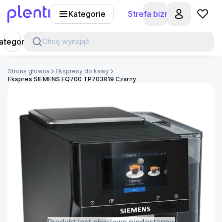
Kategorie
Strefa biznesu
Plenti
ategorie
Chcę wynająć
Strona główna
Ekspresy do kawy
Ekspres SIEMENS EQ700 TP703R19 Czarny
Produkt jest chwilowo niedostępny.