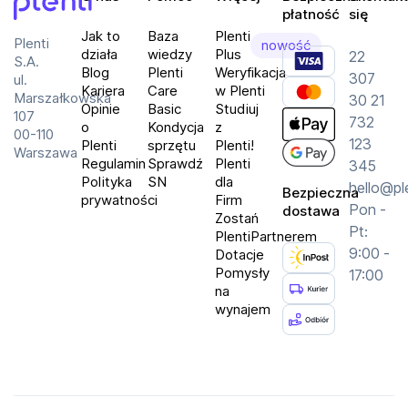
płatność
się
Plenti
Automatyczne czyszczenie układu mlecznego
Jak to
Baza
Plenti
Plenti
nowość
działa
wiedzy
Plus
22
S.A.
System autoMilk Clean automatycznie czyści moduł 
Blog
Plenti
Weryfikacja
307
ul.
spieniania mleka po każdym użyciu, eliminując 
Kariera
Care
w Plenti
Marszałkowska
30 21
konieczność codziennego mycia.
Opinie
Basic
Studiuj
107
732
o
Kondycja
z
00-110
123
Plenti
sprzętu
Plenti!
Doskonałe mielenie i pełniejszy aromat
Warszawa
Regulamin
Sprawdź
Plenti
345
Polityka
SN
dla
Młynek ceramDrive mieli ziarna kawy równomiernie, 
hello@pl
Bezpieczna
prywatności
Firm
co pozwala na pełne uwolnienie wszystkich 
Pon -
dostawa
Zostań
aromatów podczas procesu parzenia.
Pt:
PlentiPartnerem
9:00 -
Dotacje
zeroEnergy Auto-off
Pomysły
17:00
na
Funkcja zeroEnergy Auto-off automatycznie 
wynajem
odłącza ekspres od prądu, zapewniając maksymalną 
efektywność energetyczną.
Specyfikacja: